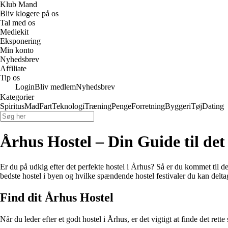
Klub Mand
Bliv klogere på os
Tal med os
Mediekit
Eksponering
Min konto
Nyhedsbrev
Affiliate
Tip os
Login
Bliv medlem
Nyhedsbrev
Kategorier
Spiritus
Mad
Fart
Teknologi
Træning
Penge
Forretning
Byggeri
Tøj
Dating
Århus Hostel – Din Guide til det
Er du på udkig efter det perfekte hostel i Århus? Så er du kommet til de
bedste hostel i byen og hvilke spændende hostel festivaler du kan deltag
Find dit Århus Hostel
Når du leder efter et godt hostel i Århus, er det vigtigt at finde det r