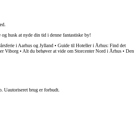
ed.
 og husk at nyde din tid i denne fantastiske by!
rårsferie i Aarhus og Jylland
•
Guide til Hoteller i Århus: Find det
er Viborg
•
Alt du behøver at vide om Storcenter Nord i Århus
•
Den
 Uautoriseret brug er forbudt.