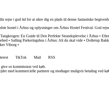
 rejse i god tid for at sikre dig en plads til denne fantastiske begivenh
bedste hostel i Århus og oplysninger om Århus Hostel Festival. God rejse
•
Tangkrogen: En Guide til Den Perfekte Strandoplevelse i Århus
•
Efte
orhed
•
Salling Parkeringshus i Århus: Alt du skal vide
•
Dollerup Bakk
ker Viborg
•
terest
TikTok
Mail
RSS
n give os kommission ved køb.
jder med kommercielle partnere og modtager muligvis betaling ved køb.