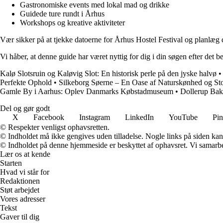
Gastronomiske events med lokal mad og drikke
Guidede ture rundt i Århus
Workshops og kreative aktiviteter
Vær sikker på at tjekke datoerne for Århus Hostel Festival og planlæg din
Vi håber, at denne guide har været nyttig for dig i din søgen efter det 
Kalø Slotsruin og Kaløvig Slot: En historisk perle på den jyske halvø
Perfekte Ophold
•
Silkeborg Søerne – En Oase af Naturskønhed og St
Gamle By i Aarhus: Oplev Danmarks Købstadmuseum
•
Dollerup Bak
Del og gør godt
X
Facebook
Instagram
LinkedIn
YouTube
Pin
© Respekter venligst ophavsretten.
© Indholdet må ikke gengives uden tilladelse. Nogle links på siden ka
© Indholdet på denne hjemmeside er beskyttet af ophavsret. Vi samarbe
Lær os at kende
Starten
Hvad vi står for
Redaktionen
Støt arbejdet
Vores adresser
Tekst
Gaver til dig