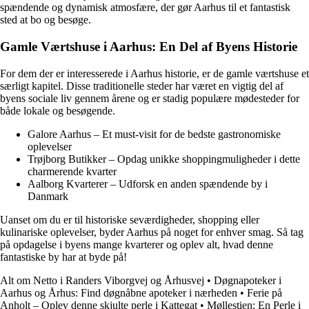
spændende og dynamisk atmosfære, der gør Aarhus til et fantastisk
sted at bo og besøge.
Gamle Værtshuse i Aarhus: En Del af Byens Historie
For dem der er interesserede i Aarhus historie, er de gamle værtshuse et
særligt kapitel. Disse traditionelle steder har været en vigtig del af
byens sociale liv gennem årene og er stadig populære mødesteder for
både lokale og besøgende.
Galore Aarhus – Et must-visit for de bedste gastronomiske
oplevelser
Trøjborg Butikker – Opdag unikke shoppingmuligheder i dette
charmerende kvarter
Aalborg Kvarterer – Udforsk en anden spændende by i
Danmark
Uanset om du er til historiske seværdigheder, shopping eller
kulinariske oplevelser, byder Aarhus på noget for enhver smag. Så tag
på opdagelse i byens mange kvarterer og oplev alt, hvad denne
fantastiske by har at byde på!
Alt om Netto i Randers Viborgvej og Århusvej
•
Døgnapoteker i
Aarhus og Århus: Find døgnåbne apoteker i nærheden
•
Ferie på
Anholt – Oplev denne skjulte perle i Kattegat
•
Møllestien: En Perle i