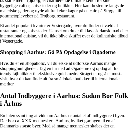
os starte med Trøjborg, et charmerende område kendt for sine
hyggelige cafeer, spisesteder og butikker. Her kan du slentre langs de
maleriske gader og nyde alt fra lækre kager på en cafe på Strøget til
gourmetoplevelser på Trøjborg restaurant.
Et andet populært kvarter er Vestergade, hvor du finder et væld af
restauranter og spisesteder. Uanset om du er til klassisk dansk mad eller
international cuisine, vil du ikke blive skuffet over de kulinariske tilbud
i Vestergade.
Shopping i Aarhus: Gå På Opdagelse i Øgaderne
Hvis du er en shopaholic, vil du elske at udforske Aarhus mange
shoppingmuligheder. Tag en tur ned ad Øgaderne og opdag alt fra
trendy tøjbutikker til eksklusive guldsmede. Strøget er også et must-
visit, hvor du kan finde alt fra små lokale butikker til internationale
mærker.
Antal Indbyggere i Aarhus: Sådan Bor Folk
i Århus
En interessant ting at vide om Aarhus er antallet af indbyggere i byen.
Der bor ca. XXX mennesker i Aarhus, hvilket gør byen til en af
Danmarks største byer. Med så mange mennesker skabes der en