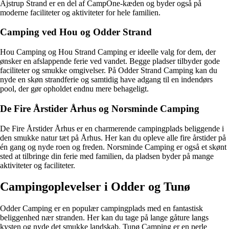
Ajstrup Strand er en del af CampOne-kæden og byder også på
moderne faciliteter og aktiviteter for hele familien.
Camping ved Hou og Odder Strand
Hou Camping og Hou Strand Camping er ideelle valg for dem, der
ønsker en afslappende ferie ved vandet. Begge pladser tilbyder gode
faciliteter og smukke omgivelser. På Odder Strand Camping kan du
nyde en skøn strandferie og samtidig have adgang til en indendørs
pool, der gør opholdet endnu mere behageligt.
De Fire Årstider Århus og Norsminde Camping
De Fire Årstider Århus er en charmerende campingplads beliggende i
den smukke natur tæt på Århus. Her kan du opleve alle fire årstider på
én gang og nyde roen og freden. Norsminde Camping er også et skønt
sted at tilbringe din ferie med familien, da pladsen byder på mange
aktiviteter og faciliteter.
Campingoplevelser i Odder og Tunø
Odder Camping er en populær campingplads med en fantastisk
beliggenhed nær stranden. Her kan du tage på lange gåture langs
kysten og nyde det smukke landskab. Tunø Camping er en perle