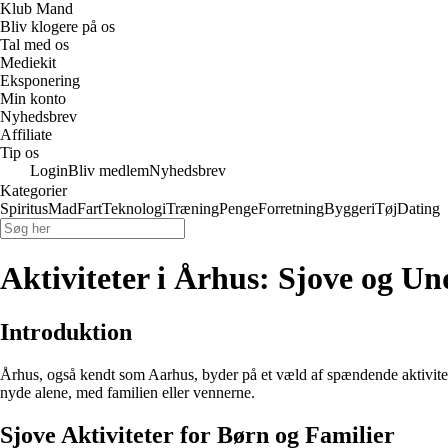
Klub Mand
Bliv klogere på os
Tal med os
Mediekit
Eksponering
Min konto
Nyhedsbrev
Affiliate
Tip os
Login
Bliv medlem
Nyhedsbrev
Kategorier
Spiritus
Mad
Fart
Teknologi
Træning
Penge
Forretning
Byggeri
Tøj
Dating
Aktiviteter i Århus: Sjove og U
Introduktion
Århus, også kendt som Aarhus, byder på et væld af spændende aktiviteter
nyde alene, med familien eller vennerne.
Sjove Aktiviteter for Børn og Familier