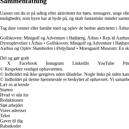
Sammenfatning
Uanset om du er på udkig efter aktiviteter for børn, teenagere, unge e
muligheder, som byen har at byde på, og skab fantastiske minder sam
Tag dine venner eller familie med og oplev de bedste aktiviteter i År
Golfskoven: Minigolf og Adventure i Højbjerg, Århus
•
Rejs til Aarhu
Dyreoplevelser i Århus
•
Golfskoven: Minigolf og Adventure i Højbje
Aarhus og Oplev Skønheden i Østjylland
•
Moesgaard Museum: En skatt
Del og gør godt
X
Facebook
Instagram
LinkedIn
YouTube
Pin
© Respekter venligst ophavsretten.
© Indholdet må ikke gengives uden tilladelse. Nogle links på siden ka
© Indholdet på denne hjemmeside er beskyttet af ophavsret. Vi samarbe
Lær os at kende
Starten
Hvad vi står for
Redaktionen
Støt arbejdet
Vores adresser
Tekst
Gaver til dig
Rabatkoder