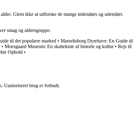
lle aldre. Glem ikke at udforske de mange indendørs og udendørs
hver smag og aldersgruppe.
uide til det populære marked
•
Marselisborg Dyrehave: En Guide til
e
•
Moesgaard Museum: En skattekiste af historie og kultur
•
Rejs til
fekte Ophold
•
 Uautoriseret brug er forbudt.