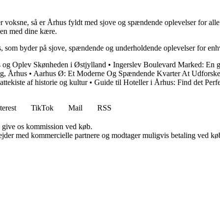
ller voksne, så er Århus fyldt med sjove og spændende oplevelser for a
men med dine kære.
hus, som byder på sjove, spændende og underholdende oplevelser for en
s og Oplev Skønheden i Østjylland
•
Ingerslev Boulevard Marked: En g
rg, Århus
•
Aarhus Ø: Et Moderne Og Spændende Kvarter At Udforsk
ekiste af historie og kultur
•
Guide til Hoteller i Århus: Find det Per
terest
TikTok
Mail
RSS
n give os kommission ved køb.
jder med kommercielle partnere og modtager muligvis betaling ved køb.