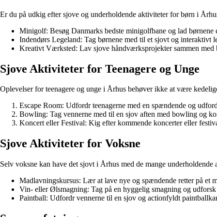
Er du på udkig efter sjove og underholdende aktiviteter for børn i Årh
Minigolf: Besøg Danmarks bedste minigolfbane og lad børnene dys
Indendørs Legeland: Tag børnene med til et sjovt og interaktivt 
Kreativt Værksted: Lav sjove håndværksprojekter sammen med børn
Sjove Aktiviteter for Teenagere og Unge
Oplevelser for teenagere og unge i Århus behøver ikke at være kedelige.
Escape Room: Udfordr teenagerne med en spændende og udfordren
Bowling: Tag vennerne med til en sjov aften med bowling og konku
Koncert eller Festival: Kig efter kommende koncerter eller festi
Sjove Aktiviteter for Voksne
Selv voksne kan have det sjovt i Århus med de mange underholdende akti
Madlavningskursus: Lær at lave nye og spændende retter på et
Vin- eller Ølsmagning: Tag på en hyggelig smagning og udforsk 
Paintball: Udfordr vennerne til en sjov og actionfyldt paintballk