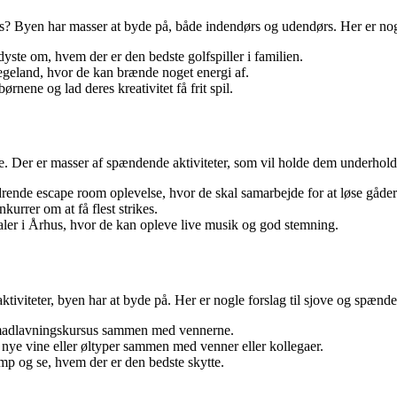
us? Byen har masser at byde på, både indendørs og udendørs. Her er nogl
te om, hvem der er den bedste golfspiller i familien.
legeland, hvor de kan brænde noget energi af.
ene og lad deres kreativitet få frit spil.
 Der er masser af spændende aktiviteter, som vil holde dem underholdt. H
de escape room oplevelse, hvor de skal samarbejde for at løse gåder
rrer om at få flest strikes.
valer i Århus, hvor de kan opleve live musik og god stemning.
viteter, byen har at byde på. Her er nogle forslag til sjove og spænden
 madlavningskursus sammen med vennerne.
nye vine eller øltyper sammen med venner eller kollegaer.
amp og se, hvem der er den bedste skytte.