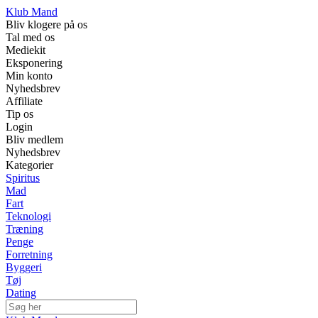
Klub Mand
Bliv klogere på os
Tal med os
Mediekit
Eksponering
Min konto
Nyhedsbrev
Affiliate
Tip os
Login
Bliv medlem
Nyhedsbrev
Kategorier
Spiritus
Mad
Fart
Teknologi
Træning
Penge
Forretning
Byggeri
Tøj
Dating