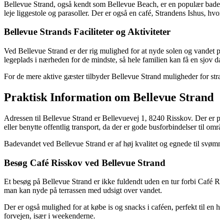
Bellevue Strand, også kendt som Bellevue Beach, er en populær badest
leje liggestole og parasoller. Der er også en café, Strandens Ishus, hv
Bellevue Strands Faciliteter og Aktiviteter
Ved Bellevue Strand er der rig mulighed for at nyde solen og vandet 
legeplads i nærheden for de mindste, så hele familien kan få en sjov 
For de mere aktive gæster tilbyder Bellevue Strand muligheder for st
Praktisk Information om Bellevue Strand
Adressen til Bellevue Strand er Bellevuevej 1, 8240 Risskov. Der er 
eller benytte offentlig transport, da der er gode busforbindelser til omr
Badevandet ved Bellevue Strand er af høj kvalitet og egnede til svøm
Besøg Café Risskov ved Bellevue Strand
Et besøg på Bellevue Strand er ikke fuldendt uden en tur forbi Café Ris
man kan nyde på terrassen med udsigt over vandet.
Der er også mulighed for at købe is og snacks i caféen, perfekt til en 
forvejen, især i weekenderne.