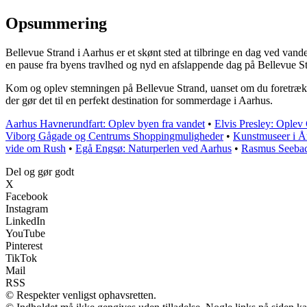
Opsummering
Bellevue Strand i Aarhus er et skønt sted at tilbringe en dag ved vand
en pause fra byens travlhed og nyd en afslappende dag på Bellevue St
Kom og oplev stemningen på Bellevue Strand, uanset om du foretrække
der gør det til en perfekt destination for sommerdage i Aarhus.
Aarhus Havnerundfart: Oplev byen fra vandet
•
Elvis Presley: Ople
Viborg Gågade og Centrums Shoppingmuligheder
•
Kunstmuseer i År
vide om Rush
•
Egå Engsø: Naturperlen ved Aarhus
•
Rasmus Seebach
Del og gør godt
X
Facebook
Instagram
LinkedIn
YouTube
Pinterest
TikTok
Mail
RSS
© Respekter venligst ophavsretten.