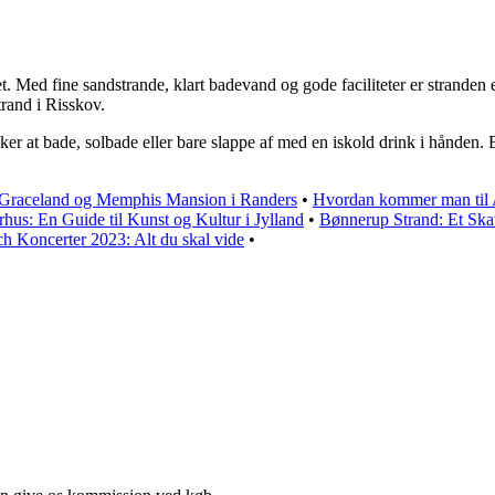
et. Med fine sandstrande, klart badevand og gode faciliteter er stranden 
rand i Risskov.
r at bade, solbade eller bare slappe af med en iskold drink i hånden. 
v Graceland og Memphis Mansion i Randers
•
Hvordan kommer man til A
hus: En Guide til Kunst og Kultur i Jylland
•
Bønnerup Strand: Et Ska
 Koncerter 2023: Alt du skal vide
•