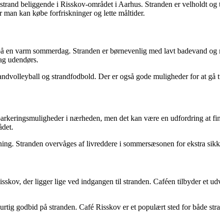
rand beliggende i Risskov-området i Aarhus. Stranden er velholdt og ti
or man kan købe forfriskninger og lette måltider.
på en varm sommerdag. Stranden er børnevenlig med lavt badevand og mu
dag udendørs.
randvolleyball og strandfodbold. Der er også gode muligheder for at g
parkeringsmuligheder i nærheden, men det kan være en udfordring at fin
ådet.
ning. Stranden overvåges af livreddere i sommersæsonen for ekstra sik
skov, der ligger lige ved indgangen til stranden. Caféen tilbyder et udv
hurtig godbid på stranden. Café Risskov er et populært sted for både str