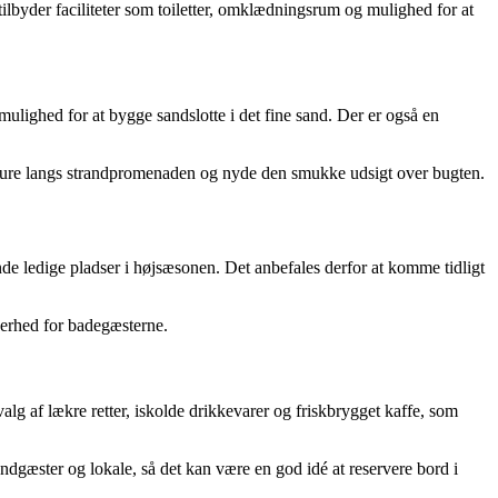
lbyder faciliteter som toiletter, omklædningsrum og mulighed for at
lighed for at bygge sandslotte i det fine sand. Der er også en
å ture langs strandpromenaden og nyde den smukke udsigt over bugten.
de ledige pladser i højsæsonen. Det anbefales derfor at komme tidligt
kerhed for badegæsterne.
alg af lækre retter, iskolde drikkevarer og friskbrygget kaffe, som
andgæster og lokale, så det kan være en god idé at reservere bord i