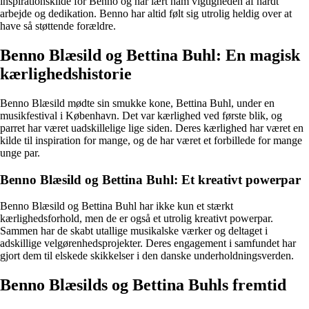
inspirationskilde for Benno og har lært ham vigtigheden af hårdt
arbejde og dedikation. Benno har altid følt sig utrolig heldig over at
have så støttende forældre.
Benno Blæsild og Bettina Buhl: En magisk
kærlighedshistorie
Benno Blæsild mødte sin smukke kone, Bettina Buhl, under en
musikfestival i København. Det var kærlighed ved første blik, og
parret har været uadskillelige lige siden. Deres kærlighed har været en
kilde til inspiration for mange, og de har været et forbillede for mange
unge par.
Benno Blæsild og Bettina Buhl: Et kreativt powerpar
Benno Blæsild og Bettina Buhl har ikke kun et stærkt
kærlighedsforhold, men de er også et utrolig kreativt powerpar.
Sammen har de skabt utallige musikalske værker og deltaget i
adskillige velgørenhedsprojekter. Deres engagement i samfundet har
gjort dem til elskede skikkelser i den danske underholdningsverden.
Benno Blæsilds og Bettina Buhls fremtid