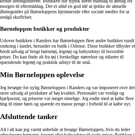
kende åbningstiderne. Butikken har typisk åbent mandag til lørdag fra
morgen til eftermiddag. Det er altid en god idé at tjekke de aktuelle
åbningstider på Børneloppens hjemmeside eller sociale medier for at
undgå skuffelser.
Børneloppen butikker og produkter
Udover butikken i Randers har Børneloppen flere andre butikker rundt
omkring i landet, herunder en butik i Odense. Disse butikker tilbyder et
bredt udvalg af brugt børnetøj, legetøj og babyudstyr til favorable
priser. Du kan finde alt fra tøj i forskellige størrelser og stilarter til
spændende legetøj og praktisk udstyr til de små.
Min Børneloppen oplevelse
Jeg besøgte for nylig Børneloppen i Randers og var imponeret over det
store udvalg af produkter af høj kvalitet. Personalet var venligt og
hjælpsomt, og priserne var meget rimelige. Jeg endte med at købe flere
ting til mine børn og sparede en masse penge i forhold til at købe nyt.
Afsluttende tanker
Alt i alt kan jeg varmt anbefale at besøge Børneloppen, hvis du leder
efter brugte børnetøj, legetøj eller babyudstyr til gode priser. Butikken i