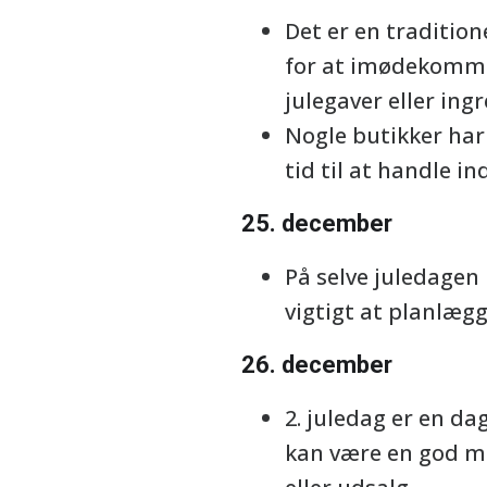
Det er en traditio
for at imødekomme 
julegaver eller ing
Nogle butikker har
tid til at handle ind
25. december
På selve juledagen 
vigtigt at planlægg
26. december
2. juledag er en d
kan være en god mu