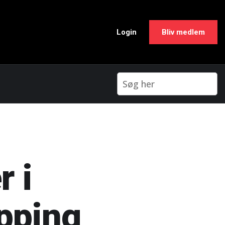
Login
Bliv medlem
r i
opping