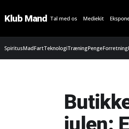
Klub Mand
Tal med os
Mediekit
Ekspone
Spiritus
Mad
Fart
Teknologi
Træning
Penge
Forretning
Butikke
julen: 