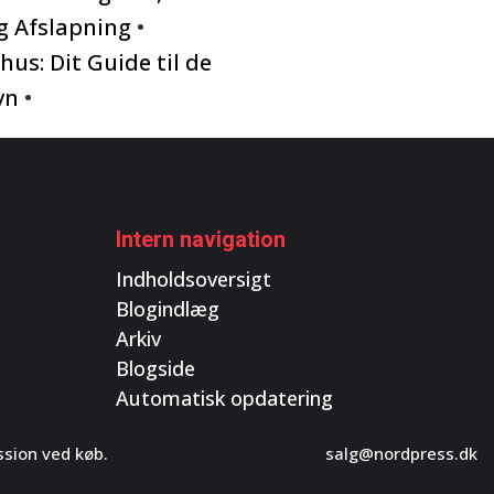
g Afslapning
•
hus: Dit Guide til de
vn
•
Intern navigation
Indholdsoversigt
Blogindlæg
Arkiv
Blogside
Automatisk opdatering
ssion ved køb.
salg@nordpress.dk