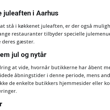
 juleaften i Aarhus
l at stå i køkkenet juleaften, er der også muli
ange restauranter tilbyder specielle julemenu
e deres gæster.
em jul og nytår
ring at vide, hvornår butikkerne har åbent me
idede åbningstider i denne periode, mens andr
jekke de enkelte butikkers hjemmesider eller k
ringer.
r