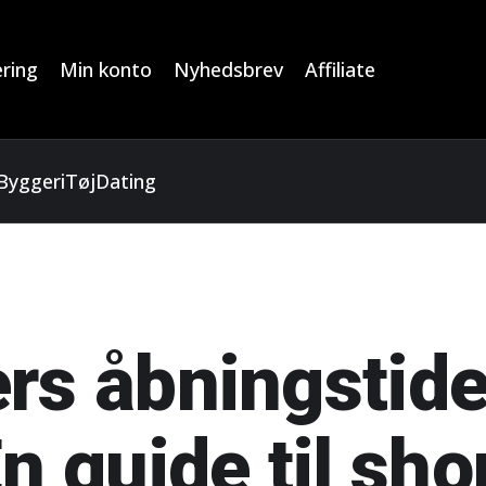
ring
Min konto
Nyhedsbrev
Affiliate
Byggeri
Tøj
Dating
rs åbningstide
En guide til sh