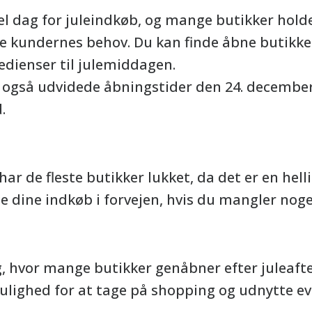
nel dag for juleindkøb, og mange butikker hol
kundernes behov. Du kan finde åbne butikker 
redienser til julemiddagen.
 også udvidede åbningstider den 24. december 
.
har de fleste butikker lukket, da det er en hell
e dine indkøb i forvejen, hvis du mangler noge
ag, hvor mange butikker genåbner efter juleaft
lighed for at tage på shopping og udnytte eve