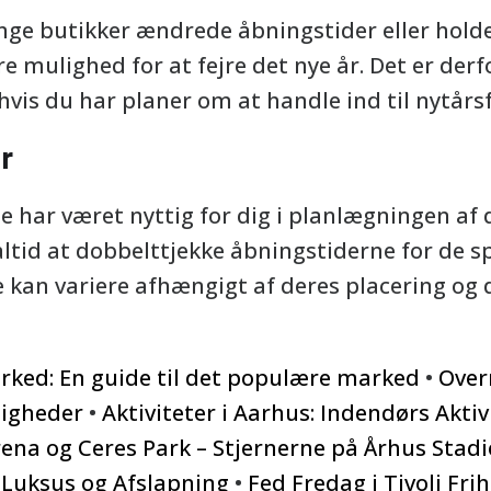
ge butikker ændrede åbningstider eller holder
 mulighed for at fejre det nye år. Det er derfo
is du har planer om at handle ind til nytårsf
r
e har været nyttig for dig i planlægningen af d
tid at dobbelttjekke åbningstiderne for de sp
 kan variere afhængigt af deres placering og 
rked: En guide til det populære marked
•
Over
ligheder
•
Aktiviteter i Aarhus: Indendørs Aktiv
ena og Ceres Park – Stjernerne på Århus Stad
 Luksus og Afslapning
•
Fed Fredag i Tivoli Fr