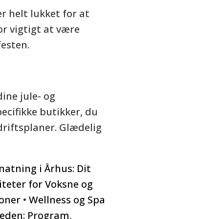
 helt lukket for at
r vigtigt at være
esten.
ine jule- og
ecifikke butikker, du
driftsplaner. Glædelig
natning i Århus: Dit
iteter for Voksne og
ioner
•
Wellness og Spa
iheden: Program,