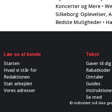
Koncerter og Mere
•
We
Silkeborg: Oplevelser, 
Bedste Muligheder
•
Ha
Lær os at kende
Tekst
Starten
Gaver til dig
Hvad vi står for
Rabatkoder
Redaktionen
Omtaler
Støt arbejdet
Guides
Vores adresser
Instruktione
Se med
© Indholdet må ikke gen