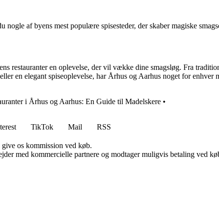
du nogle af byens mest populære spisesteder, der skaber magiske smagso
ns restauranter en oplevelse, der vil vække dine smagsløg. Fra tradition
ller en elegant spiseoplevelse, har Århus og Aarhus noget for enhver m
uranter i Århus og Aarhus: En Guide til Madelskere
•
terest
TikTok
Mail
RSS
n give os kommission ved køb.
jder med kommercielle partnere og modtager muligvis betaling ved køb.