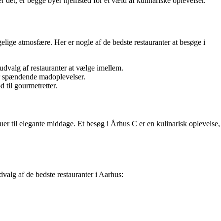
det, er begge byer hjemsted for et væld af kulinariske oplevelser.
elige atmosfære. Her er nogle af de bedste restauranter at besøge i
 udvalg af restauranter at vælge imellem.
der spændende madoplevelser.
 til gourmetretter.
uer til elegante middage. Et besøg i Århus C er en kulinarisk oplevelse,
udvalg af de bedste restauranter i Aarhus: