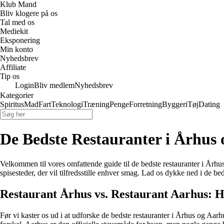
Klub Mand
Bliv klogere på os
Tal med os
Mediekit
Eksponering
Min konto
Nyhedsbrev
Affiliate
Tip os
Login
Bliv medlem
Nyhedsbrev
Kategorier
Spiritus
Mad
Fart
Teknologi
Træning
Penge
Forretning
Byggeri
Tøj
Dating
De Bedste Restauranter i Århus 
Velkommen til vores omfattende guide til de bedste restauranter i Århus 
spisesteder, der vil tilfredsstille enhver smag. Lad os dykke ned i de bed
Restaurant Århus vs. Restaurant Aarhus: 
Før vi kaster os ud i at udforske de bedste restauranter i Århus og Aar