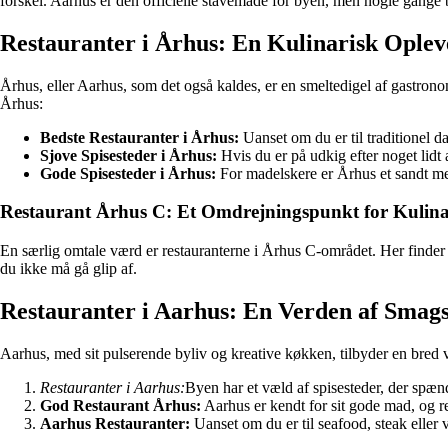
forskel. Aarhus er den officielle stavemåde for byen, men nogle gange 
Restauranter i Århus: En Kulinarisk Oplev
Århus, eller Aarhus, som det også kaldes, er en smeltedigel af gastrono
Århus:
Bedste Restauranter i Århus:
Uanset om du er til traditionel d
Sjove Spisesteder i Århus:
Hvis du er på udkig efter noget lidt
Gode Spisesteder i Århus:
For madelskere er Århus et sandt mekk
Restaurant Århus C: Et Omdrejningspunkt for Kulinar
En særlig omtale værd er restauranterne i Århus C-området. Her finder d
du ikke må gå glip af.
Restauranter i Aarhus: En Verden af Smags
Aarhus, med sit pulserende byliv og kreative køkken, tilbyder en bred vif
Restauranter i Aarhus:
Byen har et væld af spisesteder, der spænde
God Restaurant Århus:
Aarhus er kendt for sit gode mad, og re
Aarhus Restauranter:
Uanset om du er til seafood, steak eller 