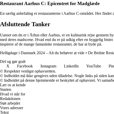
Restaurant Aarhus C: Epicentret for Madglæde
En særlig anbefaling er restauranterne i Aarhus C-området. Her finder 
Afsluttende Tanker
Uanset om du er i Århus eller Aarhus, er en kulinarisk rejse gennem bye
med deres madscene. Hvad end du er på udkig efter en hyggelig bistro e
inspirere af de mange fantastiske restauranter, de har at byde på.
Helligdage i Danmark 2024 – Alt du behøver at vide
•
De Bedste Resta
Del og gør godt
X
Facebook
Instagram
LinkedIn
YouTube
Pin
© Respekter venligst ophavsretten.
© Indholdet må ikke gengives uden tilladelse. Nogle links på siden ka
© Indholdet på denne hjemmeside er beskyttet af ophavsret. Vi samarbe
Lær os at kende
Starten
Hvad vi står for
Redaktionen
Støt arbejdet
Vores adresser
Tekst