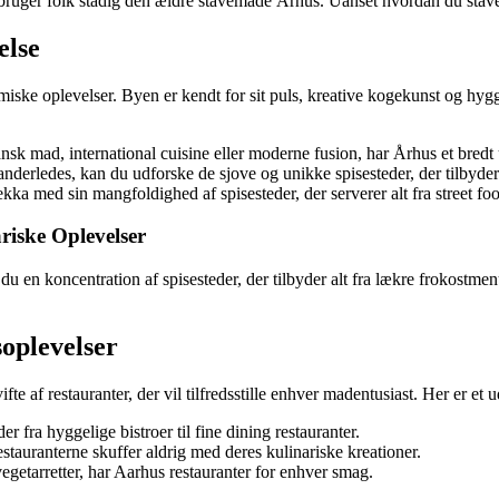
bruger folk stadig den ældre stavemåde Århus. Uanset hvordan du staver 
else
miske oplevelser. Byen er kendt for sit puls, kreative kogekunst og hygg
ansk mad, international cuisine eller moderne fusion, har Århus et bredt
 anderledes, kan du udforske de sjove og unikke spisesteder, der tilby
a med sin mangfoldighed af spisesteder, der serverer alt fra street food
iske Oplevelser
u en koncentration af spisesteder, der tilbyder alt fra lækre frokostmen
oplevelser
te af restauranter, der vil tilfredsstille enhver madentusiast. Her er et 
r fra hyggelige bistroer til fine dining restauranter.
stauranterne skuffer aldrig med deres kulinariske kreationer.
vegetarretter, har Aarhus restauranter for enhver smag.