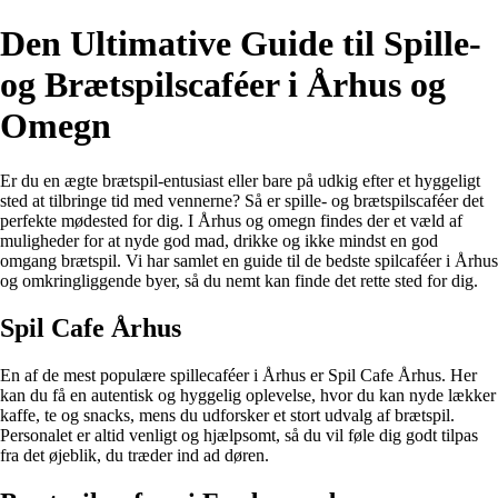
Den Ultimative Guide til Spille-
og Brætspilscaféer i Århus og
Omegn
Er du en ægte brætspil-entusiast eller bare på udkig efter et hyggeligt
sted at tilbringe tid med vennerne? Så er spille- og brætspilscaféer det
perfekte mødested for dig. I Århus og omegn findes der et væld af
muligheder for at nyde god mad, drikke og ikke mindst en god
omgang brætspil. Vi har samlet en guide til de bedste spilcaféer i Århus
og omkringliggende byer, så du nemt kan finde det rette sted for dig.
Spil Cafe Århus
En af de mest populære spillecaféer i Århus er Spil Cafe Århus. Her
kan du få en autentisk og hyggelig oplevelse, hvor du kan nyde lækker
kaffe, te og snacks, mens du udforsker et stort udvalg af brætspil.
Personalet er altid venligt og hjælpsomt, så du vil føle dig godt tilpas
fra det øjeblik, du træder ind ad døren.