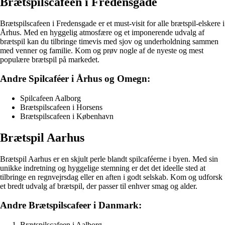
Brætspilscafeen i Fredensgade
Brætspilscafeen i Fredensgade er et must-visit for alle brætspil-elskere i
Århus. Med en hyggelig atmosfære og et imponerende udvalg af
brætspil kan du tilbringe timevis med sjov og underholdning sammen
med venner og familie. Kom og prøv nogle af de nyeste og mest
populære brætspil på markedet.
Andre Spilcaféer i Århus og Omegn:
Spilcafeen Aalborg
Brætspilscafeen i Horsens
Brætspilscafeen i København
Brætspil Aarhus
Brætspil Aarhus er en skjult perle blandt spilcaféerne i byen. Med sin
unikke indretning og hyggelige stemning er det det ideelle sted at
tilbringe en regnvejrsdag eller en aften i godt selskab. Kom og udforsk
et bredt udvalg af brætspil, der passer til enhver smag og alder.
Andre Brætspilscafeer i Danmark:
Brætspilscafeen i Aalborg