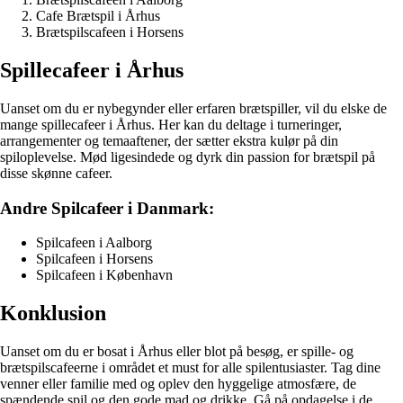
Cafe Brætspil i Århus
Brætspilscafeen i Horsens
Spillecafeer i Århus
Uanset om du er nybegynder eller erfaren brætspiller, vil du elske de
mange spillecafeer i Århus. Her kan du deltage i turneringer,
arrangementer og temaaftener, der sætter ekstra kulør på din
spiloplevelse. Mød ligesindede og dyrk din passion for brætspil på
disse skønne cafeer.
Andre Spilcafeer i Danmark:
Spilcafeen i Aalborg
Spilcafeen i Horsens
Spilcafeen i København
Konklusion
Uanset om du er bosat i Århus eller blot på besøg, er spille- og
brætspilscafeerne i området et must for alle spilentusiaster. Tag dine
venner eller familie med og oplev den hyggelige atmosfære, de
spændende spil og den gode mad og drikke. Gå på opdagelse i de