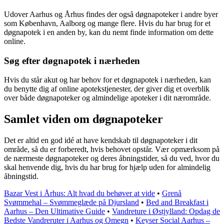
Udover Aarhus og Århus findes der også døgnapoteker i andre byer
som København, Aalborg og mange flere. Hvis du har brug for et
døgnapotek i en anden by, kan du nemt finde information om dette
online.
Søg efter døgnapotek i nærheden
Hvis du står akut og har behov for et døgnapotek i nærheden, kan
du benytte dig af online apotekstjenester, der giver dig et overblik
over både døgnapoteker og almindelige apoteker i dit nærområde.
Samlet viden om døgnapoteker
Det er altid en god idé at have kendskab til døgnapoteker i dit
område, så du er forberedt, hvis behovet opstår. Vær opmærksom på
de nærmeste døgnapoteker og deres åbningstider, så du ved, hvor du
skal henvende dig, hvis du har brug for hjælp uden for almindelig
åbningstid.
Bazar Vest i Århus: Alt hvad du behøver at vide
•
Grenå
Svømmehal – Svømmeglæde på Djursland
•
Bed and Breakfast i
Aarhus – Den Ultimative Guide
•
Vandreture i Østjylland: Opdag de
Bedste Vandreruter i Aarhus og Omegn
•
Keyser Social Aarhus –