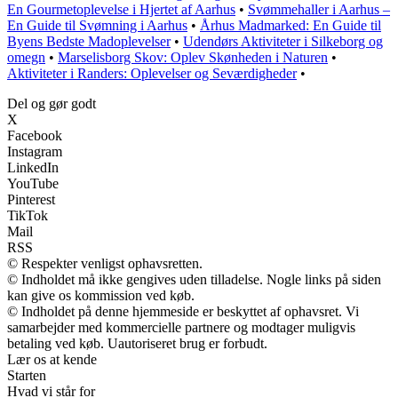
En Gourmetoplevelse i Hjertet af Aarhus
•
Svømmehaller i Aarhus –
En Guide til Svømning i Aarhus
•
Århus Madmarked: En Guide til
Byens Bedste Madoplevelser
•
Udendørs Aktiviteter i Silkeborg og
omegn
•
Marselisborg Skov: Oplev Skønheden i Naturen
•
Aktiviteter i Randers: Oplevelser og Seværdigheder
•
Del og gør godt
X
Facebook
Instagram
LinkedIn
YouTube
Pinterest
TikTok
Mail
RSS
© Respekter venligst ophavsretten.
© Indholdet må ikke gengives uden tilladelse. Nogle links på siden
kan give os kommission ved køb.
© Indholdet på denne hjemmeside er beskyttet af ophavsret. Vi
samarbejder med kommercielle partnere og modtager muligvis
betaling ved køb. Uautoriseret brug er forbudt.
Lær os at kende
Starten
Hvad vi står for