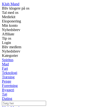
Klub Mand
Bliv klogere på os
Tal med os
Mediekit
Eksponering
Min konto
Nyhedsbrev
Affiliate
Tip os
Login
Bliv medlem
Nyhedsbrev
Kategorier
Spiritus
Mad
Fart
Teknologi
Træning
Penge
Forretning
Byggeri
Tøj
Dating