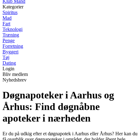
Klub Mand
Kategorier
Spiritus
Mad
Fart
Teknologi
Træning
Penge
Forretning
Byggeri
Tøj
Dating
Login
Bliv medlem
Nyhedsbrev
Døgnapoteker i Aarhus og
Århus: Find døgnåbne
apoteker i nærheden
Er du på udkig efter et døgnapotek i Aarhus eller Århus? Her kan du
få overblik over døgnapoteker i området, der holder åbent hele