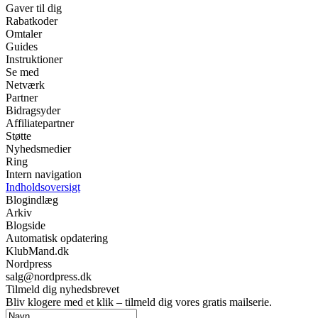
Gaver til dig
Rabatkoder
Omtaler
Guides
Instruktioner
Se med
Netværk
Partner
Bidragsyder
Affiliatepartner
Støtte
Nyhedsmedier
Ring
Intern navigation
Indholdsoversigt
Blogindlæg
Arkiv
Blogside
Automatisk opdatering
KlubMand.dk
Nordpress
salg@nordpress.dk
Tilmeld dig nyhedsbrevet
Bliv klogere med et klik – tilmeld dig vores gratis mailserie.