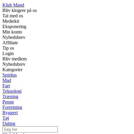
Klub Mand
Bliv klogere på os
Tal med os
Mediekit
Eksponering
Min konto
Nyhedsbrev
Affiliate
Tip os
Login
Bliv medlem
Nyhedsbrev
Kategorier
Spiritus
Mad
Fart
Teknologi
Træning
Penge
Forretning
Byggeri
Tøj
Dating