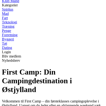
Klub Mand
Kategorier
Spiritus
Mad
Fart
Teknologi
Træning
Penge
Forretning
Byggeri
Tøj
Dating
Login
Bliv medlem
Nyhedsbrev
First Camp: Din
Campingdestination i
Østjylland
Velkommen til First Camp – din førsteklasses campingoplevelse i
Østjylland. Uanset om du leder efter en afslappende weekend væk