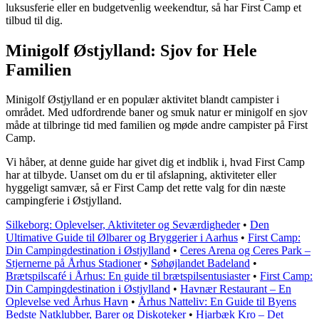
luksusferie eller en budgetvenlig weekendtur, så har First Camp et
tilbud til dig.
Minigolf Østjylland: Sjov for Hele
Familien
Minigolf Østjylland er en populær aktivitet blandt campister i
området. Med udfordrende baner og smuk natur er minigolf en sjov
måde at tilbringe tid med familien og møde andre campister på First
Camp.
Vi håber, at denne guide har givet dig et indblik i, hvad First Camp
har at tilbyde. Uanset om du er til afslapning, aktiviteter eller
hyggeligt samvær, så er First Camp det rette valg for din næste
campingferie i Østjylland.
Silkeborg: Oplevelser, Aktiviteter og Seværdigheder
•
Den
Ultimative Guide til Ølbarer og Bryggerier i Aarhus
•
First Camp:
Din Campingdestination i Østjylland
•
Ceres Arena og Ceres Park –
Stjernerne på Århus Stadioner
•
Søhøjlandet Badeland
•
Brætspilscafé i Århus: En guide til brætspilsentusiaster
•
First Camp:
Din Campingdestination i Østjylland
•
Havnær Restaurant – En
Oplevelse ved Århus Havn
•
Århus Natteliv: En Guide til Byens
Bedste Natklubber, Barer og Diskoteker
•
Hjarbæk Kro – Det