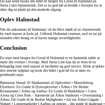
Du kan nemt booke din billet til færgen fra Grenå til Halmstad på
Stena Lines hjemmeside. Det er en god idé at bestille i forvejen for at
sikre dig en plads på den ønskede afgang.
Oplev Halmstad
Når du ankommer til Halmstad, vil du blive mødt af en charmerende
by med masser at byde på. Udforsk Halmstad centrum, nyd en tur på
stranden eller besøg en af byens mange seværdigheder.
Conclusion
En rejse med færgen fra Grenå til Halmstad er en fantastisk måde at
starte din eventyr i Sverige. Med Stena Line kan du se frem til en
behagelig rejse med masser af faciliteter og god service. Husk at tjekke
den seneste sejlplan og book din billet i god tid for at sikre en
problemfri rejse.
Bønnerup Strand: Et Skatkammer af Oplevelser
•
Marselisborg
Dyrehave: En Guide til Dyreoplevelser i Århus
•
De Bedste
Restauranter i Århus og Aarhus: En Guide til Madelskere
•
Ceres
Arena og Ceres Park – Stjernerne på Århus Stadioner
•
Overnatning i
Århus: Dit Guide til de Bedste Muligheder
•
Alt om Århus Gågade –
Strøget
•
Loppemarkeder i Aarhus og omegn – din guide til skattejagt
•