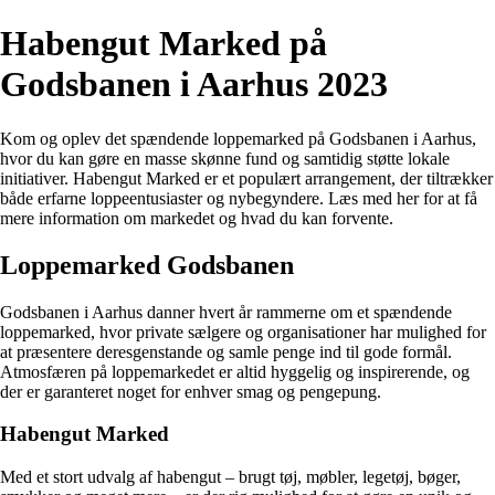
Habengut Marked på
Godsbanen i Aarhus 2023
Kom og oplev det spændende loppemarked på Godsbanen i Aarhus,
hvor du kan gøre en masse skønne fund og samtidig støtte lokale
initiativer. Habengut Marked er et populært arrangement, der tiltrækker
både erfarne loppeentusiaster og nybegyndere. Læs med her for at få
mere information om markedet og hvad du kan forvente.
Loppemarked Godsbanen
Godsbanen i Aarhus danner hvert år rammerne om et spændende
loppemarked, hvor private sælgere og organisationer har mulighed for
at præsentere deresgenstande og samle penge ind til gode formål.
Atmosfæren på loppemarkedet er altid hyggelig og inspirerende, og
der er garanteret noget for enhver smag og pengepung.
Habengut Marked
Med et stort udvalg af habengut – brugt tøj, møbler, legetøj, bøger,