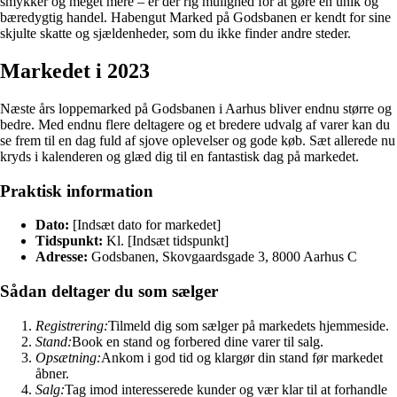
smykker og meget mere – er der rig mulighed for at gøre en unik og
bæredygtig handel. Habengut Marked på Godsbanen er kendt for sine
skjulte skatte og sjældenheder, som du ikke finder andre steder.
Markedet i 2023
Næste års loppemarked på Godsbanen i Aarhus bliver endnu større og
bedre. Med endnu flere deltagere og et bredere udvalg af varer kan du
se frem til en dag fuld af sjove oplevelser og gode køb. Sæt allerede nu
kryds i kalenderen og glæd dig til en fantastisk dag på markedet.
Praktisk information
Dato:
[Indsæt dato for markedet]
Tidspunkt:
Kl. [Indsæt tidspunkt]
Adresse:
Godsbanen, Skovgaardsgade 3, 8000 Aarhus C
Sådan deltager du som sælger
Registrering:
Tilmeld dig som sælger på markedets hjemmeside.
Stand:
Book en stand og forbered dine varer til salg.
Opsætning:
Ankom i god tid og klargør din stand før markedet
åbner.
Salg:
Tag imod interesserede kunder og vær klar til at forhandle