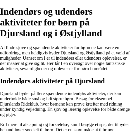
Indendørs og udendørs
aktiviteter for børn på
Djursland og i Østjylland
At finde sjove og spændende aktiviteter for børnene kan være en
udfordring, men heldigvis byder Djursland og Østjylland på et væld af
muligheder. Uanset om I er til indendørs eller udendørs oplevelser, er
der masser at give sig til. Her får I en oversigt over nogle fantastiske
aktiviteter, seværdigheder og oplevelser for børn i området.
Indendørs aktiviteter på Djursland
Djursland byder på flere spændende indendørs aktiviteter, der kan
underholde både små og lidt større børn. Besøg for eksempel
Djurslands Rideklub, hvor børnene kan prøve kræfter med ridning
under kyndig vejledning. En sjov og lærerig oplevelse for både drenge
og piger.
Er I mere til afslapning og forkælelse, kan I besøge et spa, der tilbyder
behandlinger specielt til børn. Det er en skøn måde at tilbringe