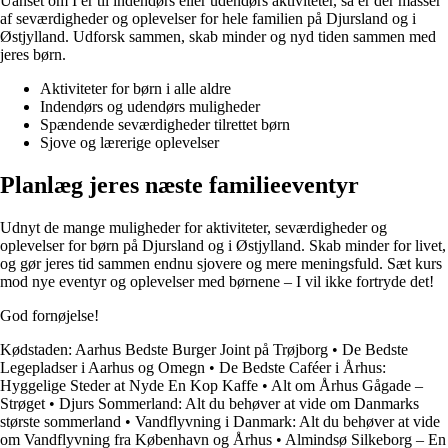
Uanset om I er til indendørs eller udendørs aktiviteter, så er der masser
af seværdigheder og oplevelser for hele familien på Djursland og i
Østjylland. Udforsk sammen, skab minder og nyd tiden sammen med
jeres børn.
Aktiviteter for børn i alle aldre
Indendørs og udendørs muligheder
Spændende seværdigheder tilrettet børn
Sjove og lærerige oplevelser
Planlæg jeres næste familieeventyr
Udnyt de mange muligheder for aktiviteter, seværdigheder og
oplevelser for børn på Djursland og i Østjylland. Skab minder for livet,
og gør jeres tid sammen endnu sjovere og mere meningsfuld. Sæt kurs
mod nye eventyr og oplevelser med børnene – I vil ikke fortryde det!
God fornøjelse!
Kødstaden: Aarhus Bedste Burger Joint på Trøjborg
•
De Bedste
Legepladser i Aarhus og Omegn
•
De Bedste Caféer i Århus:
Hyggelige Steder at Nyde En Kop Kaffe
•
Alt om Århus Gågade –
Strøget
•
Djurs Sommerland: Alt du behøver at vide om Danmarks
største sommerland
•
Vandflyvning i Danmark: Alt du behøver at vide
om Vandflyvning fra København og Århus
•
Almindsø Silkeborg – En