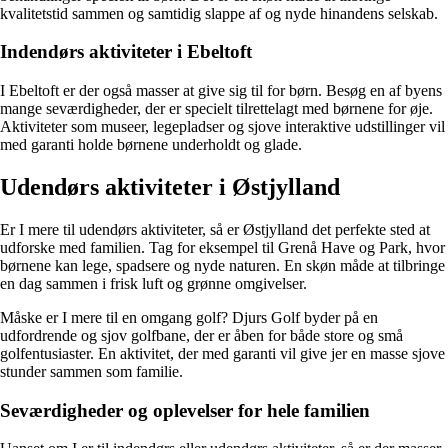
kvalitetstid sammen og samtidig slappe af og nyde hinandens selskab.
Indendørs aktiviteter i Ebeltoft
I Ebeltoft er der også masser at give sig til for børn. Besøg en af byens
mange seværdigheder, der er specielt tilrettelagt med børnene for øje.
Aktiviteter som museer, legepladser og sjove interaktive udstillinger vil
med garanti holde børnene underholdt og glade.
Udendørs aktiviteter i Østjylland
Er I mere til udendørs aktiviteter, så er Østjylland det perfekte sted at
udforske med familien. Tag for eksempel til Grenå Have og Park, hvor
børnene kan lege, spadsere og nyde naturen. En skøn måde at tilbringe
en dag sammen i frisk luft og grønne omgivelser.
Måske er I mere til en omgang golf? Djurs Golf byder på en
udfordrende og sjov golfbane, der er åben for både store og små
golfentusiaster. En aktivitet, der med garanti vil give jer en masse sjove
stunder sammen som familie.
Seværdigheder og oplevelser for hele familien