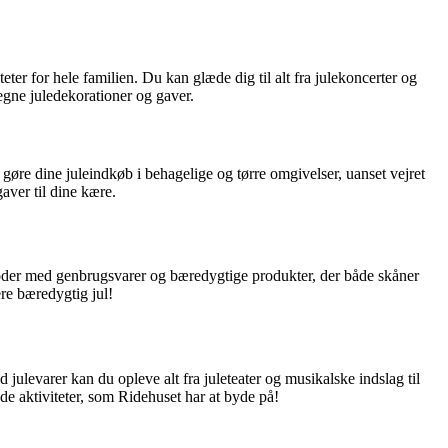
er for hele familien. Du kan glæde dig til alt fra julekoncerter og
egne juledekorationer og gaver.
 gøre dine juleindkøb i behagelige og tørre omgivelser, uanset vejret
ver til dine kære.
e boder med genbrugsvarer og bæredygtige produkter, der både skåner
re bæredygtig jul!
julevarer kan du opleve alt fra juleteater og musikalske indslag til
de aktiviteter, som Ridehuset har at byde på!