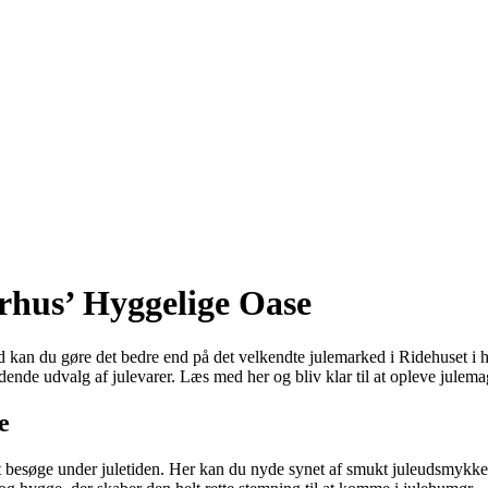
arhus’ Hyggelige Oase
sted kan du gøre det bedre end på det velkendte julemarked i Ridehuset i 
dende udvalg af julevarer. Læs med her og bliv klar til at opleve julem
e
at besøge under juletiden. Her kan du nyde synet af smukt juleudsmykke