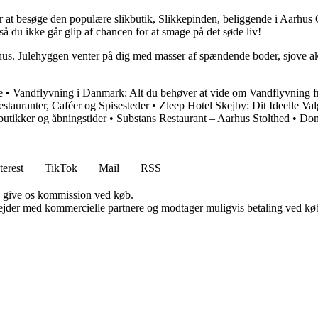
for at besøge den populære slikbutik, Slikkepinden, beliggende i Aarhu
så du ikke går glip af chancen for at smage på det søde liv!
rhus. Julehyggen venter på dig med masser af spændende boder, sjove ak
e
•
Vandflyvning i Danmark: Alt du behøver at vide om Vandflyvning
estauranter, Caféer og Spisesteder
•
Zleep Hotel Skejby: Dit Ideelle V
butikker og åbningstider
•
Substans Restaurant – Aarhus Stolthed
•
Dom
terest
TikTok
Mail
RSS
n give os kommission ved køb.
jder med kommercielle partnere og modtager muligvis betaling ved køb.