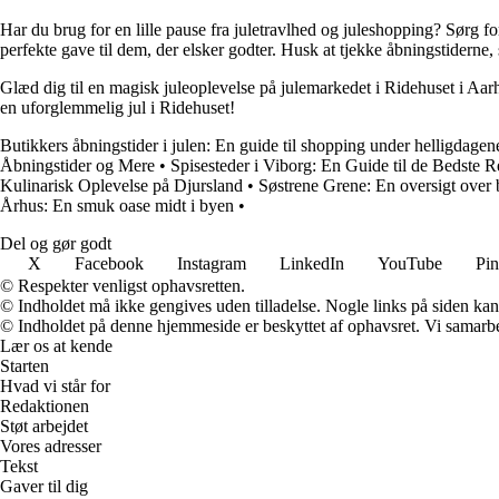
Har du brug for en lille pause fra juletravlhed og juleshopping? Sørg 
perfekte gave til dem, der elsker godter. Husk at tjekke åbningstiderne, 
Glæd dig til en magisk juleoplevelse på julemarkedet i Ridehuset i Aa
en uforglemmelig jul i Ridehuset!
Butikkers åbningstider i julen: En guide til shopping under helligdagen
Åbningstider og Mere
•
Spisesteder i Viborg: En Guide til de Bedste R
Kulinarisk Oplevelse på Djursland
•
Søstrene Grene: En oversigt over 
Århus: En smuk oase midt i byen
•
Del og gør godt
X
Facebook
Instagram
LinkedIn
YouTube
Pin
© Respekter venligst ophavsretten.
© Indholdet må ikke gengives uden tilladelse. Nogle links på siden ka
© Indholdet på denne hjemmeside er beskyttet af ophavsret. Vi samarbe
Lær os at kende
Starten
Hvad vi står for
Redaktionen
Støt arbejdet
Vores adresser
Tekst
Gaver til dig