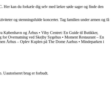
s C. Her kan du forkæle dig selv med lækre søde sager og finde den
tiviteter og stemningsfulde koncerter. Tag familien under armen og få
 fra København og Århus
•
Viby Centret: En Guide til Butikker,
alg for Overnatning ved Skejby Sygehus
•
Moment Restaurant – En
en Århus – Oplev Kuplen på The Dome Aarhus
•
Mindeparken i
 Uautoriseret brug er forbudt.