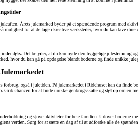
 og hygge, der skaber den helt rette stemning til at komme i julehumør.
ngstider
 juleaften. Årets julemarked byder på et spændende program med aktivitet
 mulighed for at deltage i kreative værksteder, hvor du kan lave dine 
går indendørs. Det betyder, at du kan nyde den hyggelige julestemning og
ed, hvor du kan gå på opdagelse blandt boderne og finde unikke julega
 Julemarkedet
ores forbrug, også i juletiden. På julemarkedet i Ridehuset kan du find
øb. Grib chancen for at finde unikke genbrugsskatte og støt op om en me
nderholdning og sjove aktiviteter for hele familien. Udover boderne med 
ens verden. Sørg for at sætte en dag af til at udforske alle de spænden