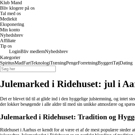
Klub Mand
Bliv klogere på os
Tal med os
Mediekit
Eksponering
Min konto
Nyhedsbrev
Affiliate
Tip os
Login
Bliv medlem
Nyhedsbrev
Kategorier
Spiritus
Mad
Fart
Teknologi
Træning
Penge
Forretning
Byggeri
Tøj
Dating
Julemarked i Ridehuset: jul i A
Det er blevet tid til at glide ind i den hyggelige julstemning, og intet 
der lokker besøgende i alle aldre til med sin unikke atmosfære og spæn
Julemarked i Ridehuset: Tradition og Hygg
Ridehuset i Aarhus er kendt for at være et af de mest populære steder 