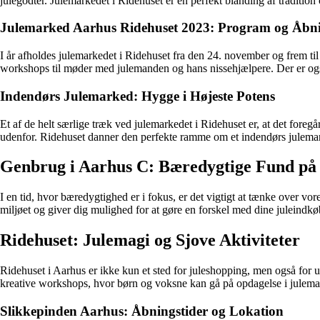
julegodter. Julemarkedet i Ridehuset er en perfekt blanding af tradition
Julemarked Aarhus Ridehuset 2023: Program og Åbni
I år afholdes julemarkedet i Ridehuset fra den 24. november og frem til
workshops til møder med julemanden og hans nissehjælpere. Der er også
Indendørs Julemarked: Hygge i Højeste Potens
Et af de helt særlige træk ved julemarkedet i Ridehuset er, at det fore
udenfor. Ridehuset danner den perfekte ramme om et indendørs julemark
Genbrug i Aarhus C: Bæredygtige Fund på
I en tid, hvor bæredygtighed er i fokus, er det vigtigt at tænke over v
miljøet og giver dig mulighed for at gøre en forskel med dine juleindk
Ridehuset: Julemagi og Sjove Aktiviteter
Ridehuset i Aarhus er ikke kun et sted for juleshopping, men også for u
kreative workshops, hvor børn og voksne kan gå på opdagelse i julemagi
Slikkepinden Aarhus: Åbningstider og Lokation