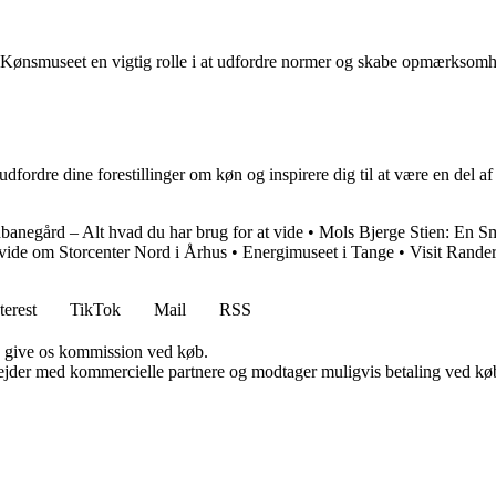
 Kønsmuseet en vigtig rolle i at udfordre normer og skabe opmærksomh
ordre dine forestillinger om køn og inspirere dig til at være en del af 
anegård – Alt hvad du har brug for at vide
•
Mols Bjerge Stien: En 
 vide om Storcenter Nord i Århus
•
Energimuseet i Tange
•
Visit Rande
terest
TikTok
Mail
RSS
n give os kommission ved køb.
jder med kommercielle partnere og modtager muligvis betaling ved køb.