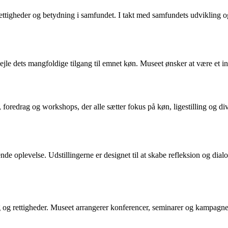
ttigheder og betydning i samfundet. I takt med samfundets udvikling o
pejle dets mangfoldige tilgang til emnet køn. Museet ønsker at være et i
oredrag og workshops, der alle sætter fokus på køn, ligestilling og di
e oplevelse. Udstillingerne er designet til at skabe refleksion og dia
g og rettigheder. Museet arrangerer konferencer, seminarer og kampagn