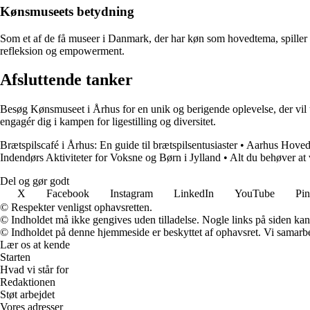
Kønsmuseets betydning
Som et af de få museer i Danmark, der har køn som hovedtema, spiller
refleksion og empowerment.
Afsluttende tanker
Besøg Kønsmuseet i Århus for en unik og berigende oplevelse, der vil udf
engagér dig i kampen for ligestilling og diversitet.
Brætspilscafé i Århus: En guide til brætspilsentusiaster
•
Aarhus Hovedb
Indendørs Aktiviteter for Voksne og Børn i Jylland
•
Alt du behøver at
Del og gør godt
X
Facebook
Instagram
LinkedIn
YouTube
Pin
© Respekter venligst ophavsretten.
© Indholdet må ikke gengives uden tilladelse. Nogle links på siden ka
© Indholdet på denne hjemmeside er beskyttet af ophavsret. Vi samarbe
Lær os at kende
Starten
Hvad vi står for
Redaktionen
Støt arbejdet
Vores adresser