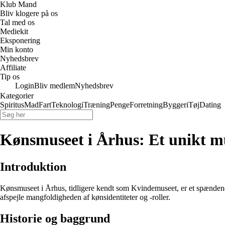
Klub Mand
Bliv klogere på os
Tal med os
Mediekit
Eksponering
Min konto
Nyhedsbrev
Affiliate
Tip os
Login
Bliv medlem
Nyhedsbrev
Kategorier
Spiritus
Mad
Fart
Teknologi
Træning
Penge
Forretning
Byggeri
Tøj
Dating
Kønsmuseet i Århus: Et unikt mu
Introduktion
Kønsmuseet i Århus, tidligere kendt som Kvindemuseet, er et spændende 
afspejle mangfoldigheden af kønsidentiteter og -roller.
Historie og baggrund