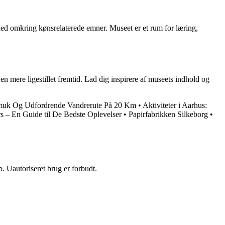
ed omkring kønsrelaterede emner. Museet er et rum for læring,
en mere ligestillet fremtid. Lad dig inspirere af museets indhold og
Smuk Og Udfordrende Vandrerute På 20 Km
•
Aktiviteter i Aarhus:
rs – En Guide til De Bedste Oplevelser
•
Papirfabrikken Silkeborg
•
 Uautoriseret brug er forbudt.