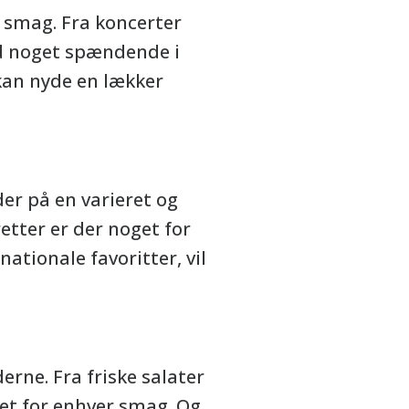
r smag. Fra koncerter
tid noget spændende i
kan nyde en lækker
er på en varieret og
tter er der noget for
ationale favoritter, vil
rne. Fra friske salater
oget for enhver smag. Og