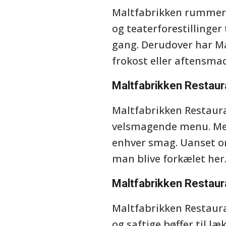
Maltfabrikken rummer et
og teaterforestillinger
gang. Derudover har Ma
frokost eller aftensma
Maltfabrikken Restaura
Maltfabrikken Restauran
velsmagende menu. Med 
enhver smag. Uanset om 
man blive forkælet her
Maltfabrikken Restau
Maltfabrikken Restauran
og saftige bøffer til læ