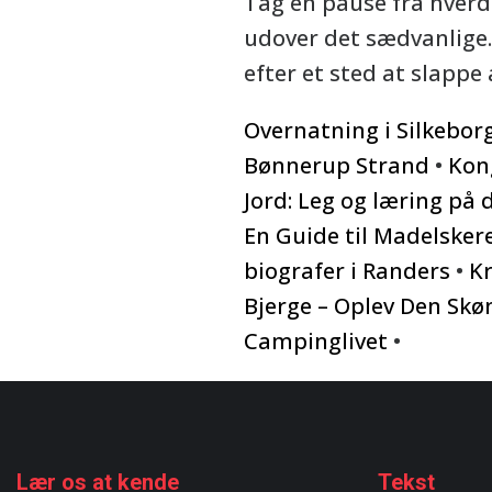
Tag en pause fra hverd
udover det sædvanlige.
efter et sted at slappe
Overnatning i Silkebo
Bønnerup Strand
•
Kon
Jord: Leg og læring på
En Guide til Madelsker
biografer i Randers
•
Kr
Bjerge – Oplev Den Skø
Campinglivet
•
Lær os at kende
Tekst