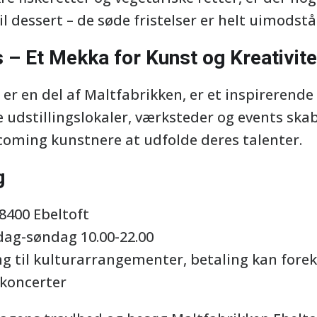
 dessert – de søde fristelser er helt uimodstå
s – Et Mekka for Kunst og Kreativite
 er en del af Maltfabrikken, er et inspirerende
e udstillingslokaler, værksteder og events ska
oming kunstnere at udfolde deres talenter.
g
 8400 Ebeltoft
ag-søndag 10.00-22.00
ng til kulturarrangementer, betaling kan fore
koncerter