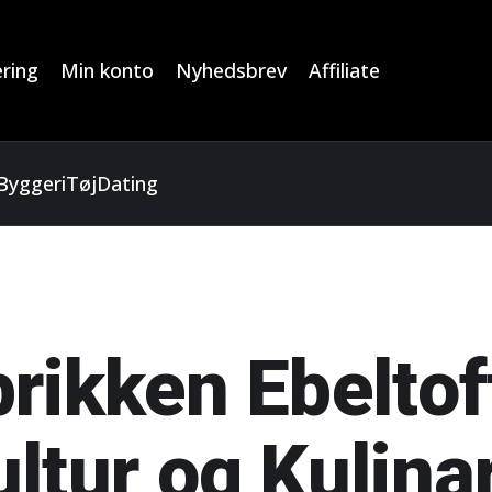
ring
Min konto
Nyhedsbrev
Affiliate
Byggeri
Tøj
Dating
rikken Ebeltof
ltur og Kulina