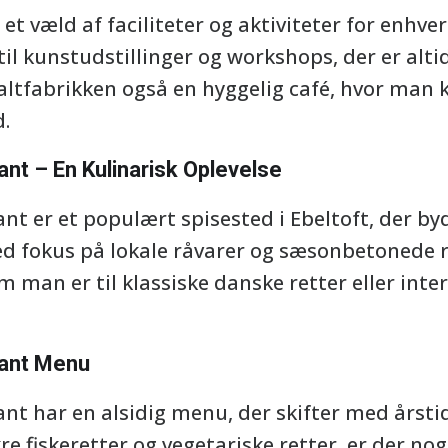
 væld af faciliteter og aktiviteter for enhve
 til kunstudstillinger og workshops, der er al
ltfabrikken også en hyggelig café, hvor man 
d.
nt – En Kulinarisk Oplevelse
t er et populært spisested i Ebeltoft, der byd
fokus på lokale råvarer og sæsonbetonede re
man er til klassiske danske retter eller intern
.
rant Menu
t har en alsidig menu, der skifter med årstide
kre fiskeretter og vegetariske retter, er der n