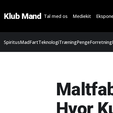
Klub Mand
Tal med os
Mediekit
Ekspone
Spiritus
Mad
Fart
Teknologi
Træning
Penge
Forretning
Maltfab
Hvor Ku