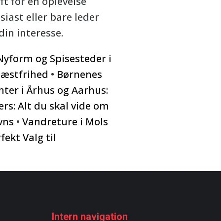
t for en oplevelse
ast eller bare leder
din interesse.
Nyform og Spisesteder i
Gæstfrihed
•
Børnenes
ter i Århus og Aarhus:
ers: Alt du skal vide om
vns
•
Vandreture i Mols
ekt Valg til
Intern navigation