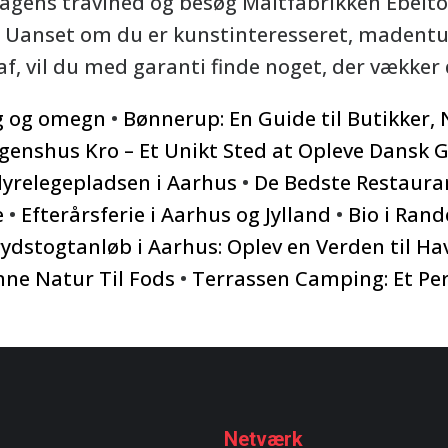
agens travlhed og besøg Maltfabrikken Ebeltof
 Uanset om du er kunstinteresseret, madentusi
 af, vil du med garanti finde noget, der vækker 
rg og omegn
•
Bønnerup: En Guide til Butikker, 
genshus Kro – Et Unikt Sted at Opleve Dansk 
 dyrelegepladsen i Aarhus
•
De Bedste Restauran
e
•
Efterårsferie i Aarhus og Jylland
•
Bio i Rand
ydstogtanløb i Aarhus: Oplev en Verden til Ha
nne Natur Til Fods
•
Terrassen Camping: Et Perf
Netværk