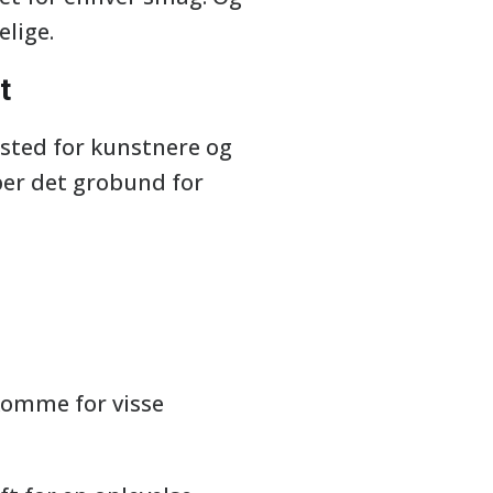
elige.
t
 sted for kunstnere og
ber det grobund for
komme for visse