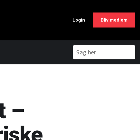
Login
Bliv medlem
t –
riske