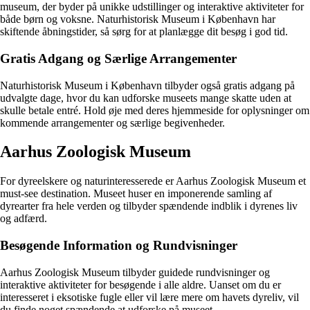
museum, der byder på unikke udstillinger og interaktive aktiviteter for
både børn og voksne. Naturhistorisk Museum i København har
skiftende åbningstider, så sørg for at planlægge dit besøg i god tid.
Gratis Adgang og Særlige Arrangementer
Naturhistorisk Museum i København tilbyder også gratis adgang på
udvalgte dage, hvor du kan udforske museets mange skatte uden at
skulle betale entré. Hold øje med deres hjemmeside for oplysninger om
kommende arrangementer og særlige begivenheder.
Aarhus Zoologisk Museum
For dyreelskere og naturinteresserede er Aarhus Zoologisk Museum et
must-see destination. Museet huser en imponerende samling af
dyrearter fra hele verden og tilbyder spændende indblik i dyrenes liv
og adfærd.
Besøgende Information og Rundvisninger
Aarhus Zoologisk Museum tilbyder guidede rundvisninger og
interaktive aktiviteter for besøgende i alle aldre. Uanset om du er
interesseret i eksotiske fugle eller vil lære mere om havets dyreliv, vil
du finde noget spændende at udforske på museet.