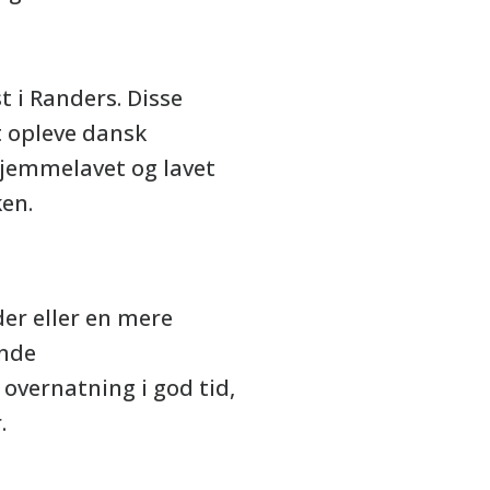
t i Randers. Disse
t opleve dansk
hjemmelavet og lavet
ken.
er eller en mere
ende
 overnatning i god tid,
.