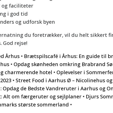
og faciliteter
ng i god tid
anders og udforsk byen
rnatning du foretrækker, vil du helt sikkert fi
. God rejse!
ed Århus
•
Brætspilscafé i Århus: En guide til 
rhus
•
Opdag skønheden omkring Brabrand Sø
k og charmerende hotel
•
Oplevelser i Sommerfer
 2023
•
Street Food i Aarhus Ø – Nicolinehus o
nd: Opdag de Bedste Vandreruter i Aarhus og 
 Alt om færgeruter og sejlplaner
•
Djurs Somm
anmarks største sommerland
•