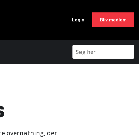
Login
Bliv medlem
s
tte overnatning, der