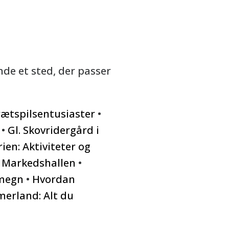
nde et sted, der passer
brætspilsentusiaster
•
•
Gl. Skovridergård i
ien: Aktiviteter og
g Markedshallen
•
Omegn
•
Hvordan
erland: Alt du