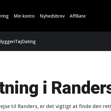
ring
Min konto
Nyhedsbrev
Affiliate
Byggeri
Tøj
Dating
tning i Rander
jse til Randers, er det vigtigt at finde den re