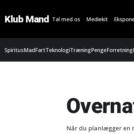
Klub Mand
Tal med os
Mediekit
Ekspone
Spiritus
Mad
Fart
Teknologi
Træning
Penge
Forretning
Overna
Når du planlægger en re