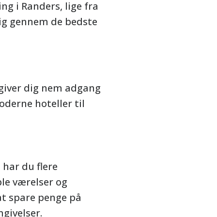
ng i Randers, lige fra
 dig gennem de bedste
 giver dig nem adgang
oderne hoteller til
 har du flere
ble værelser og
 at spare penge på
givelser.