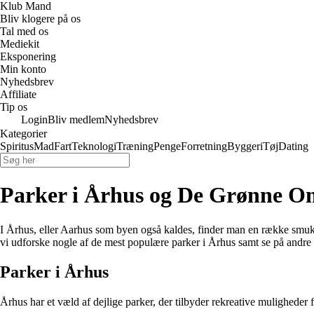
Klub Mand
Bliv klogere på os
Tal med os
Mediekit
Eksponering
Min konto
Nyhedsbrev
Affiliate
Tip os
Login
Bliv medlem
Nyhedsbrev
Kategorier
Spiritus
Mad
Fart
Teknologi
Træning
Penge
Forretning
Byggeri
Tøj
Dating
Parker i Århus og De Grønne O
I Århus, eller Aarhus som byen også kaldes, finder man en række smukk
vi udforske nogle af de mest populære parker i Århus samt se på andr
Parker i Århus
Århus har et væld af dejlige parker, der tilbyder rekreative muligheder