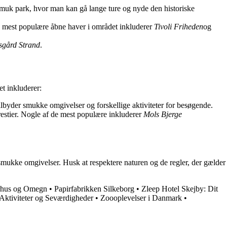
n smuk park, hvor man kan gå lange ture og nyde den historiske
e mest populære åbne haver i området inkluderer
Tivoli Friheden
og
gård Strand
.
t inkluderer:
tilbyder smukke omgivelser og forskellige aktiviteter for besøgende.
estier. Nogle af de mest populære inkluderer
Mols Bjerge
mukke omgivelser. Husk at respektere naturen og de regler, der gælder
arhus og Omegn
•
Papirfabrikken Silkeborg
•
Zleep Hotel Skejby: Dit
 Aktiviteter og Seværdigheder
•
Zoooplevelser i Danmark
•