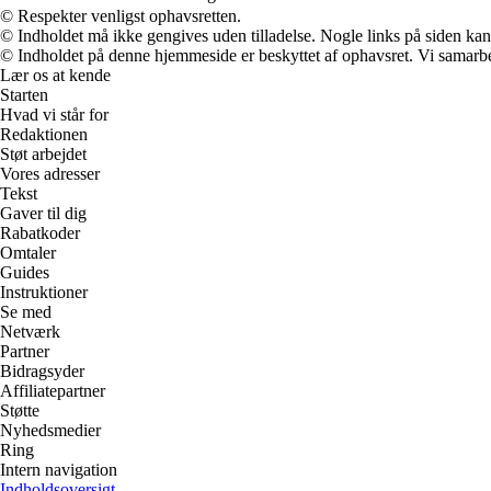
© Respekter venligst ophavsretten.
© Indholdet må ikke gengives uden tilladelse. Nogle links på siden ka
© Indholdet på denne hjemmeside er beskyttet af ophavsret. Vi samarbe
Lær os at kende
Starten
Hvad vi står for
Redaktionen
Støt arbejdet
Vores adresser
Tekst
Gaver til dig
Rabatkoder
Omtaler
Guides
Instruktioner
Se med
Netværk
Partner
Bidragsyder
Affiliatepartner
Støtte
Nyhedsmedier
Ring
Intern navigation
Indholdsoversigt