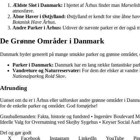
Ældste Slot i Danmark:
I hjertet af Århus finder man
Marselisb
atmosfære.
Åbne Haver i Østjylland:
Østjylland er kendt for sine åbne ha
Botanisk Have Århus
.
Andre Parker i Århus:
Udover de nævnte parker er der også m
De Grønne Områder i Danmark
Danmark byder generelt på mange smukke parker og grønne områder, de
Parker i Danmark:
Danmark har en lang række fantastiske par
Vandreture og Naturreservater:
For dem der elsker at vandre 
Nationalpark
og
Rold Skov
.
Afrunding
Uanset om du er i Århus eller udforsker andre grønne områder i Danmar
for de enkelte parker og områder. God fornøjelse!
Grauballemanden: Fakta, historie og fundsted
•
Ingerslev Boulevard Ma
Ideelle Valg for Overnatning ved Skejby Sygehus
•
Keyser Social Aarh
Del og gør godt
X
Facebook
Instagram
LinkedIn
YouTube
Pin