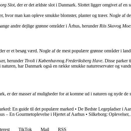
org Slot
, der er det ældste slot i Danmark. Slottet ligger omgivet af e
ver, hvor man kan opleve smukke blomster, planter og træer. Nogle af d
ange andre dejlige grønne områder i Århus, herunder
Riis Skov
og
Moes
r er et besøg værd. Nogle af de mest populære grønne områder i lande
ker, herunder
Tivoli i København
og
Frederiksberg Have
. Disse parker 
i naturen, har Danmark også en række smukke naturreservater og vandr
k, er der masser af muligheder for at komme ud i naturen og nyde de s
rked: En guide til det populære marked
•
De Bedste Legepladser i A
us – En Gourmetoplevelse i Hjertet af Aarhus
•
Silkeborg: Oplevelser,
terest
TikTok
Mail
RSS