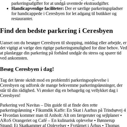
parkeringsafgifter for at undgå uventede ekstraudgifter.
Handicapvenlige faciliteter:
Der er særlige parkeringspladser
for handicappede i Ceresbyen for let adgang til butikker og
restauranter.
Find den bedste parkering i Ceresbyen
Uanset om du besøger Ceresbyen til shopping, middag eller arbejde, er
det vigtigt at vælge den rigtige parkeringsmulighed for dine behov. Ved
at planlægge din parkering på forhånd undgår du stress og sparer tid
ved ankomsten.
Besøg Ceresbyen i dag!
Tag det første skridt mod en problemfri parkeringsoplevelse i
Ceresbyen og udforsk de mange bekvemme parkeringsløsninger, der
står til din rådighed. Vi ønsker dig en behagelig og vellykket dag i
Ceresbyen!
Parkering ved Navitas – Din guide til at finde den rette
parkeringsløsning
•
Fikumdik Kaffe: En Skat i Aarhus på Trindsøvej 4
•
Hvordan kommer man til Anholt: Alt om færgeruter og sejlplaner
•
ARoS Orangeriet og Café – En kulinarisk oplevelse
•
Bønnerup
Strand: Et Skatkammer af Oplevelser
•
Fyrtårnet i Århus
•
Thomas