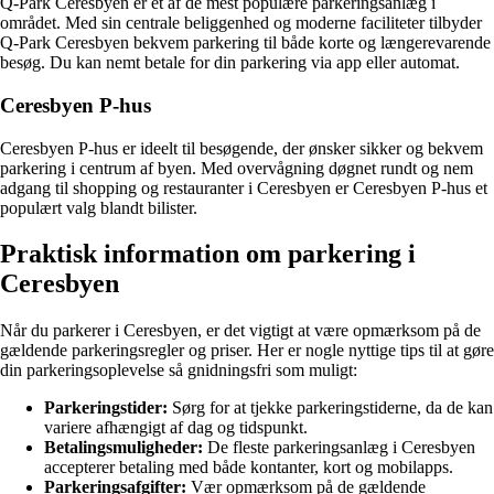
Q-Park Ceresbyen er et af de mest populære parkeringsanlæg i
området. Med sin centrale beliggenhed og moderne faciliteter tilbyder
Q-Park Ceresbyen bekvem parkering til både korte og længerevarende
besøg. Du kan nemt betale for din parkering via app eller automat.
Ceresbyen P-hus
Ceresbyen P-hus er ideelt til besøgende, der ønsker sikker og bekvem
parkering i centrum af byen. Med overvågning døgnet rundt og nem
adgang til shopping og restauranter i Ceresbyen er Ceresbyen P-hus et
populært valg blandt bilister.
Praktisk information om parkering i
Ceresbyen
Når du parkerer i Ceresbyen, er det vigtigt at være opmærksom på de
gældende parkeringsregler og priser. Her er nogle nyttige tips til at gøre
din parkeringsoplevelse så gnidningsfri som muligt:
Parkeringstider:
Sørg for at tjekke parkeringstiderne, da de kan
variere afhængigt af dag og tidspunkt.
Betalingsmuligheder:
De fleste parkeringsanlæg i Ceresbyen
accepterer betaling med både kontanter, kort og mobilapps.
Parkeringsafgifter:
Vær opmærksom på de gældende