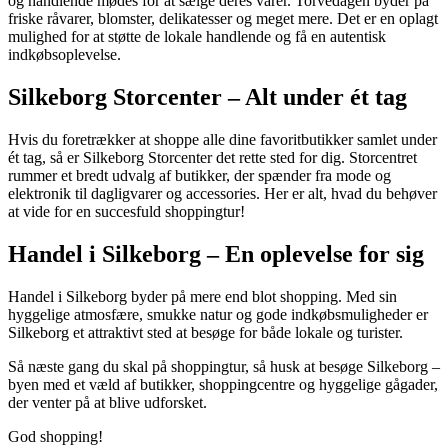
og handlende mødes for at sælge deres varer. Torvedagen byder på
friske råvarer, blomster, delikatesser og meget mere. Det er en oplagt
mulighed for at støtte de lokale handlende og få en autentisk
indkøbsoplevelse.
Silkeborg Storcenter – Alt under ét tag
Hvis du foretrækker at shoppe alle dine favoritbutikker samlet under
ét tag, så er Silkeborg Storcenter det rette sted for dig. Storcentret
rummer et bredt udvalg af butikker, der spænder fra mode og
elektronik til dagligvarer og accessories. Her er alt, hvad du behøver
at vide for en succesfuld shoppingtur!
Handel i Silkeborg – En oplevelse for sig
Handel i Silkeborg byder på mere end blot shopping. Med sin
hyggelige atmosfære, smukke natur og gode indkøbsmuligheder er
Silkeborg et attraktivt sted at besøge for både lokale og turister.
Så næste gang du skal på shoppingtur, så husk at besøge Silkeborg –
byen med et væld af butikker, shoppingcentre og hyggelige gågader,
der venter på at blive udforsket.
God shopping!