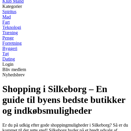
Klub Mand
Kategorier
Spiritus
Mad
Fart
Teknologi
Træning
Penge
Forretning
Byggeri
Tøj
Dating
Login
Bliv medlem
Nyhedsbrev
Shopping i Silkeborg – En
guide til byens bedste butikker
og indkøbsmuligheder
Er du på udkig efter gode shoppingmuligheder i Silkeborg? Så er du
kommet til det rette sted! Silkeborg byder på et bredt udvalg af