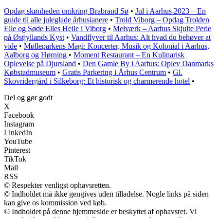
Opdag skønheden omkring Brabrand Sø
•
Jul i Aarhus 2023 – En
guide til alle juleglade århusianere
•
Trold Viborg – Opdag Trolden
Elle og Søde Elles Helle i Viborg
•
Melværk – Aarhus Skjulte Perle
på Østjyllands Kyst
•
Vandflyver til Aarhus: Alt hvad du behøver at
vide
•
Mølleparkens Magi: Koncerter, Musik og Kolonial i Aarhus,
Aalborg og Hørning
•
Moment Restaurant – En Kulinarisk
Oplevelse på Djursland
•
Den Gamle By i Aarhus: Oplev Danmarks
Købstadmuseum
•
Gratis Parkering i Århus Centrum
•
Gl.
Skovridergård i Silkeborg: Et historisk og charmerende hotel
•
Del og gør godt
X
Facebook
Instagram
LinkedIn
YouTube
Pinterest
TikTok
Mail
RSS
© Respekter venligst ophavsretten.
© Indholdet må ikke gengives uden tilladelse. Nogle links på siden
kan give os kommission ved køb.
© Indholdet på denne hjemmeside er beskyttet af ophavsret. Vi