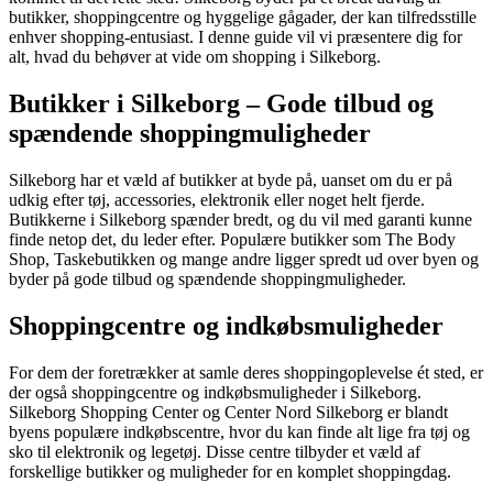
butikker, shoppingcentre og hyggelige gågader, der kan tilfredsstille
enhver shopping-entusiast. I denne guide vil vi præsentere dig for
alt, hvad du behøver at vide om shopping i Silkeborg.
Butikker i Silkeborg – Gode tilbud og
spændende shoppingmuligheder
Silkeborg har et væld af butikker at byde på, uanset om du er på
udkig efter tøj, accessories, elektronik eller noget helt fjerde.
Butikkerne i Silkeborg spænder bredt, og du vil med garanti kunne
finde netop det, du leder efter. Populære butikker som The Body
Shop, Taskebutikken og mange andre ligger spredt ud over byen og
byder på gode tilbud og spændende shoppingmuligheder.
Shoppingcentre og indkøbsmuligheder
For dem der foretrækker at samle deres shoppingoplevelse ét sted, er
der også shoppingcentre og indkøbsmuligheder i Silkeborg.
Silkeborg Shopping Center og Center Nord Silkeborg er blandt
byens populære indkøbscentre, hvor du kan finde alt lige fra tøj og
sko til elektronik og legetøj. Disse centre tilbyder et væld af
forskellige butikker og muligheder for en komplet shoppingdag.