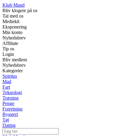
Klub Mand
Bliv klogere på os
Tal med os
Mediekit
Eksponering
Min konto
Nyhedsbrev
Affiliate
Tip os
Login
Bliv medlem
Nyhedsbrev
Kategorier
Spiritus
Mad
Fart
Teknologi
Træning
Penge
Forretning
Byggeri
Tøj
Dating