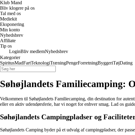
Klub Mand
Bliv klogere på os
Tal med os
Mediekit
Eksponering
Min konto
Nyhedsbrev
Affiliate
Tip os
Login
Bliv medlem
Nyhedsbrev
Kategorier
Spiritus
Mad
Fart
Teknologi
Træning
Penge
Forretning
Byggeri
Tøj
Dating
Søhøjlandets Familiecamping: O
Velkommen til Søhøjlandets Familiecamping, din destination for auten
eller en aktiv udendørsferie, har vi noget for enhver smag. Lad os guid
Søhøjlandets Campingpladser og Facilitete
Søhøjlandets Camping byder på et udvalg af campingpladser, der passer 