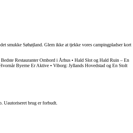
 det smukke Søhøjland. Glem ikke at tjekke vores campingpladser kort
Bedste Restauranter Ombord i Århus
•
Hald Slot og Hald Ruin – En
 Hvornår Byerne Er Aktive
•
Viborg: Jyllands Hovedstad og En Stolt
 Uautoriseret brug er forbudt.