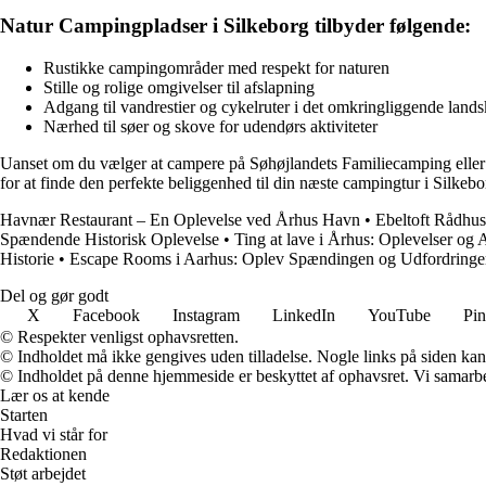
Natur Campingpladser i Silkeborg tilbyder følgende:
Rustikke campingområder med respekt for naturen
Stille og rolige omgivelser til afslapning
Adgang til vandrestier og cykelruter i det omkringliggende land
Nærhed til søer og skove for udendørs aktiviteter
Uanset om du vælger at campere på Søhøjlandets Familiecamping eller 
for at finde den perfekte beliggenhed til din næste campingtur i Silkebo
Havnær Restaurant – En Oplevelse ved Århus Havn
•
Ebeltoft Rådhus 
Spændende Historisk Oplevelse
•
Ting at lave i Århus: Oplevelser og A
Historie
•
Escape Rooms i Aarhus: Oplev Spændingen og Udfordringe
Del og gør godt
X
Facebook
Instagram
LinkedIn
YouTube
Pin
© Respekter venligst ophavsretten.
© Indholdet må ikke gengives uden tilladelse. Nogle links på siden ka
© Indholdet på denne hjemmeside er beskyttet af ophavsret. Vi samarbe
Lær os at kende
Starten
Hvad vi står for
Redaktionen
Støt arbejdet