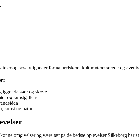
:
eter og seværdigheder for naturelskere, kulturinteresserede og eventyr
r:
gliggende søer og skove
er og kunstgallerier
vandsiden
r, kunst og natur
evelser
skønne omgivelser og være tæt på de bedste oplevelser Silkeborg har at