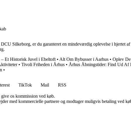
skab
DCU Silkeborg, er du garanteret en mindeværdig oplevelse i hjertet af
rg.
– Et Historisk Juvel i Ebeltoft
•
Alt Om Bybusser i Aarhus
•
Oplev De 
ktiviteter
•
Tivoli Friheden i Århus
•
Århus Åbningstider: Find Ud Af
n
•
terest
TikTok
Mail
RSS
n give os kommission ved køb.
jder med kommercielle partnere og modtager muligvis betaling ved køb.