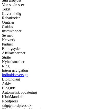
Støt arbejdet
Vores adresser
Tekst
Gaver til dig
Rabatkoder
Omtaler
Guides
Instruktioner
Se med
Netværk
Partner
Bidragsyder
Affiliatepartner
Støtte
Nyhedsmedier
Ring
Intern navigation
Indholdsoversigt
Blogindlæg
Arkiv
Blogside
Automatisk opdatering
KlubMand.dk
Nordpress
salg@nordpress.dk