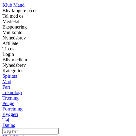
Klub Mand
Bliv klogere på os
Tal med os
Mediekit
Eksponering
Min konto
Nyhedsbrev
Affiliate
Tip os
Login
Bliv medlem
Nyhedsbrev
Kategorier
Spiritus
Mad
Fart
Teknologi
Træning
Penge
Forretning
Byggeri
Tøj
Dating