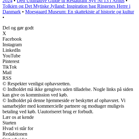
2024
•
Den Ultimative Guide til Restaurant Syv Ni 13 i Århus
•
Tolkien og Det Mytiske Jylland: Inspiration bag Ringenes Herre i
Danmark
•
Moesgaard Museum: En skattekiste af historie og kultur
•
Del og gør godt
X
Facebook
Instagram
LinkedIn
YouTube
Pinterest
TikTok
Mail
RSS
© Respekter venligst ophavsretten.
© Indholdet må ikke gengives uden tilladelse. Nogle links på siden
kan give os kommission ved køb.
© Indholdet på denne hjemmeside er beskyttet af ophavsret. Vi
samarbejder med kommercielle partnere og modtager muligvis
betaling ved køb. Uautoriseret brug er forbudt.
Lær os at kende
Starten
Hvad vi står for
Redaktionen