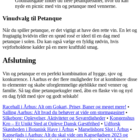
Godthåbsgade finder du flere petanquebaner, hvor du kan
nyde en picnic med vin og petanque med vennerne.
Vinudvalg til Petanque
Når du spiller petanque, er det vigtigt at have den rette vin. En let og
frugtagtig hvidvin eller en sprød rosé er ideel til en dag med
petanque i solen. Du kan også vælge en fyldig rødvin, hvis
vejrforholdene kalder på en mere kraftfuld smag.
Afslutning
Vin og petanque er en perfekt kombination af hygge, sjov og
konkurrence. I Aarhus er der flere muligheder for at kombinere disse
to elementer og skabe uforglemmelige øjeblikke med venner og
familie. Så tag dine petanquekugler med, åbn en flaske vin og nyd
en dag fyldt med sjov og godt selskab!
Racehall i Århus: Alt om Gokart, Priser, Baner og meget mere!
•
Salling Aarhus: Alt hvad du behøver at vide om stormagasinet
•
Silkeborg: Oplevelser, Aktiviteter og Seværdigheder
•
Kongenshus
Kro – Et Unikt Sted at Opleve Dansk Gæstfrihed
•
Udforsk
Skønheden i Botanisk Have i Århus
•
Marselisborg Slot i Århus
•
Kapsejlads i Aarhus: Alt du skal vide om Kapsejladsen 2023 og