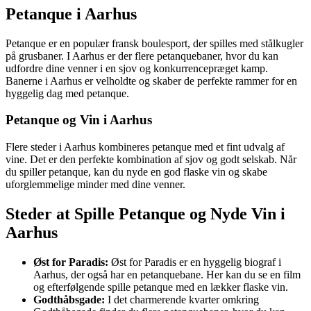
Petanque i Aarhus
Petanque er en populær fransk boulesport, der spilles med stålkugler
på grusbaner. I Aarhus er der flere petanquebaner, hvor du kan
udfordre dine venner i en sjov og konkurrencepræget kamp.
Banerne i Aarhus er velholdte og skaber de perfekte rammer for en
hyggelig dag med petanque.
Petanque og Vin i Aarhus
Flere steder i Aarhus kombineres petanque med et fint udvalg af
vine. Det er den perfekte kombination af sjov og godt selskab. Når
du spiller petanque, kan du nyde en god flaske vin og skabe
uforglemmelige minder med dine venner.
Steder at Spille Petanque og Nyde Vin i
Aarhus
Øst for Paradis:
Øst for Paradis er en hyggelig biograf i
Aarhus, der også har en petanquebane. Her kan du se en film
og efterfølgende spille petanque med en lækker flaske vin.
Godthåbsgade:
I det charmerende kvarter omkring