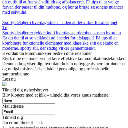
dit outfit til at fremstå stilfuldt og afbalanceret. Få tips til at vælge
farver, der passer til din hudtone, og lær at bruge sæsonens nuancer
med selvtillid.
Sporty detaljer i hverdagsstilen – uden at det virker for afslappet
Tøj
Sporty detaljer er rykket ind i hverdagsgarderoben – men hvordan
får du det til at se velklædt ud i stedet for afslappet? Få tips til at
kombinere funktionelle elementer med klassiske snit og skabe en
moderne, sporty stil, der stadig virker gennemtænkt.
Hvordan du kommunikerer bedre i dine relationer
Styrk dine relationer ved at lære effektive kommunikationsteknikker.
Denne e-bog viser dig, hvordan du kan opbygge dybere forbindelser
og undgå misforståelser, både i personlige og professionelle
sammenhænge.
Læs nu
Tilmeld dig nyhedsbrevet
Bliv klogere med et klik – tilmeld dig vores gratis mailserie.
Mailadresse
Tilmeld dig
Du er nu tilmeldt – tak