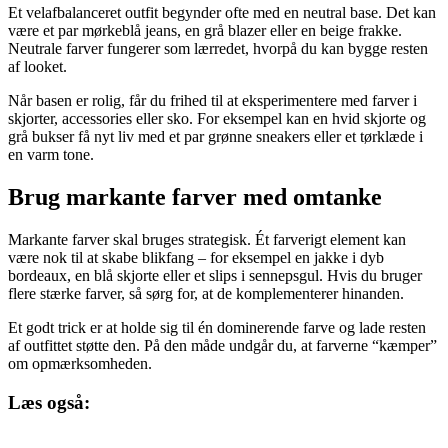
Et velafbalanceret outfit begynder ofte med en neutral base. Det kan
være et par mørkeblå jeans, en grå blazer eller en beige frakke.
Neutrale farver fungerer som lærredet, hvorpå du kan bygge resten
af looket.
Når basen er rolig, får du frihed til at eksperimentere med farver i
skjorter, accessories eller sko. For eksempel kan en hvid skjorte og
grå bukser få nyt liv med et par grønne sneakers eller et tørklæde i
en varm tone.
Brug markante farver med omtanke
Markante farver skal bruges strategisk. Ét farverigt element kan
være nok til at skabe blikfang – for eksempel en jakke i dyb
bordeaux, en blå skjorte eller et slips i sennepsgul. Hvis du bruger
flere stærke farver, så sørg for, at de komplementerer hinanden.
Et godt trick er at holde sig til én dominerende farve og lade resten
af outfittet støtte den. På den måde undgår du, at farverne “kæmper”
om opmærksomheden.
Læs også: