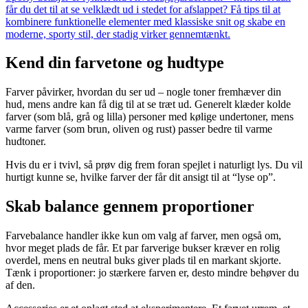
får du det til at se velklædt ud i stedet for afslappet? Få tips til at
kombinere funktionelle elementer med klassiske snit og skabe en
moderne, sporty stil, der stadig virker gennemtænkt.
Kend din farvetone og hudtype
Farver påvirker, hvordan du ser ud – nogle toner fremhæver din
hud, mens andre kan få dig til at se træt ud. Generelt klæder kolde
farver (som blå, grå og lilla) personer med kølige undertoner, mens
varme farver (som brun, oliven og rust) passer bedre til varme
hudtoner.
Hvis du er i tvivl, så prøv dig frem foran spejlet i naturligt lys. Du vil
hurtigt kunne se, hvilke farver der får dit ansigt til at “lyse op”.
Skab balance gennem proportioner
Farvebalance handler ikke kun om valg af farver, men også om,
hvor meget plads de får. Et par farverige bukser kræver en rolig
overdel, mens en neutral buks giver plads til en markant skjorte.
Tænk i proportioner: jo stærkere farven er, desto mindre behøver du
af den.