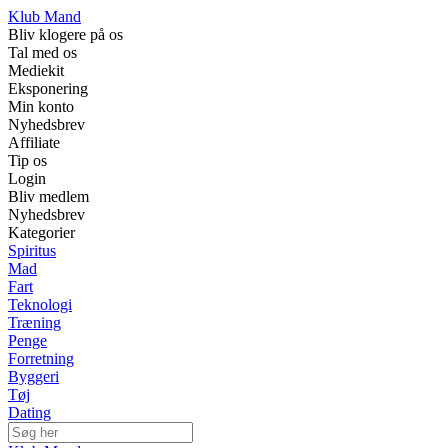
Klub Mand
Bliv klogere på os
Tal med os
Mediekit
Eksponering
Min konto
Nyhedsbrev
Affiliate
Tip os
Login
Bliv medlem
Nyhedsbrev
Kategorier
Spiritus
Mad
Fart
Teknologi
Træning
Penge
Forretning
Byggeri
Tøj
Dating