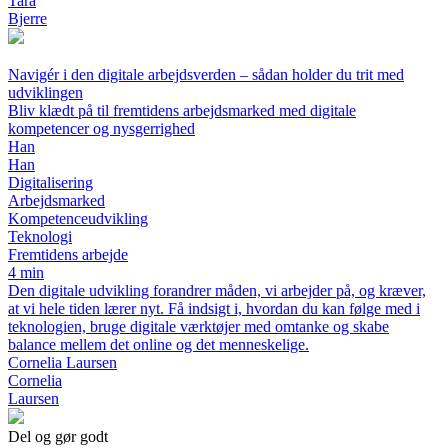
Tara
Bjerre
Navigér i den digitale arbejdsverden – sådan holder du trit med
udviklingen
Bliv klædt på til fremtidens arbejdsmarked med digitale
kompetencer og nysgerrighed
Han
Han
Digitalisering
Arbejdsmarked
Kompetenceudvikling
Teknologi
Fremtidens arbejde
4 min
Den digitale udvikling forandrer måden, vi arbejder på, og kræver,
at vi hele tiden lærer nyt. Få indsigt i, hvordan du kan følge med i
teknologien, bruge digitale værktøjer med omtanke og skabe
balance mellem det online og det menneskelige.
Cornelia Laursen
Cornelia
Laursen
Del og gør godt