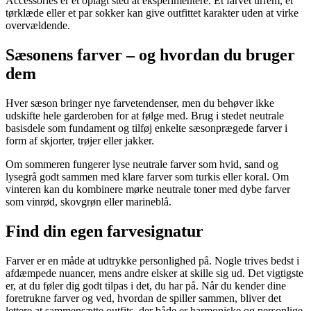
Accessories er et oplagt sted at eksperimentere. Et farvet urrem, et
tørklæde eller et par sokker kan give outfittet karakter uden at virke
overvældende.
Sæsonens farver – og hvordan du bruger
dem
Hver sæson bringer nye farvetendenser, men du behøver ikke
udskifte hele garderoben for at følge med. Brug i stedet neutrale
basisdele som fundament og tilføj enkelte sæsonprægede farver i
form af skjorter, trøjer eller jakker.
Om sommeren fungerer lyse neutrale farver som hvid, sand og
lysegrå godt sammen med klare farver som turkis eller koral. Om
vinteren kan du kombinere mørke neutrale toner med dybe farver
som vinrød, skovgrøn eller marineblå.
Find din egen farvesignatur
Farver er en måde at udtrykke personlighed på. Nogle trives bedst i
afdæmpede nuancer, mens andre elsker at skille sig ud. Det vigtigste
er, at du føler dig godt tilpas i det, du har på. Når du kender dine
foretrukne farver og ved, hvordan de spiller sammen, bliver det
lettere at sammensætte outfits, der både er harmoniske og personlige.