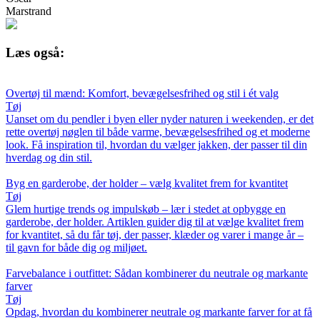
Marstrand
Læs også:
Overtøj til mænd: Komfort, bevægelsesfrihed og stil i ét valg
Tøj
Uanset om du pendler i byen eller nyder naturen i weekenden, er det
rette overtøj nøglen til både varme, bevægelsesfrihed og et moderne
look. Få inspiration til, hvordan du vælger jakken, der passer til din
hverdag og din stil.
Byg en garderobe, der holder – vælg kvalitet frem for kvantitet
Tøj
Glem hurtige trends og impulskøb – lær i stedet at opbygge en
garderobe, der holder. Artiklen guider dig til at vælge kvalitet frem
for kvantitet, så du får tøj, der passer, klæder og varer i mange år –
til gavn for både dig og miljøet.
Farvebalance i outfittet: Sådan kombinerer du neutrale og markante
farver
Tøj
Opdag, hvordan du kombinerer neutrale og markante farver for at få