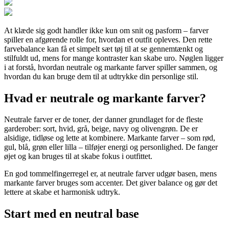
At klæde sig godt handler ikke kun om snit og pasform – farver
spiller en afgørende rolle for, hvordan et outfit opleves. Den rette
farvebalance kan få et simpelt sæt tøj til at se gennemtænkt og
stilfuldt ud, mens for mange kontraster kan skabe uro. Nøglen ligger
i at forstå, hvordan neutrale og markante farver spiller sammen, og
hvordan du kan bruge dem til at udtrykke din personlige stil.
Hvad er neutrale og markante farver?
Neutrale farver er de toner, der danner grundlaget for de fleste
garderober: sort, hvid, grå, beige, navy og olivengrøn. De er
alsidige, tidløse og lette at kombinere. Markante farver – som rød,
gul, blå, grøn eller lilla – tilføjer energi og personlighed. De fanger
øjet og kan bruges til at skabe fokus i outfittet.
En god tommelfingerregel er, at neutrale farver udgør basen, mens
markante farver bruges som accenter. Det giver balance og gør det
lettere at skabe et harmonisk udtryk.
Start med en neutral base