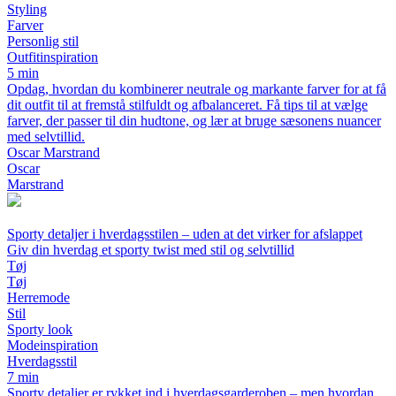
Styling
Farver
Personlig stil
Outfitinspiration
5 min
Opdag, hvordan du kombinerer neutrale og markante farver for at få
dit outfit til at fremstå stilfuldt og afbalanceret. Få tips til at vælge
farver, der passer til din hudtone, og lær at bruge sæsonens nuancer
med selvtillid.
Oscar Marstrand
Oscar
Marstrand
Sporty detaljer i hverdagsstilen – uden at det virker for afslappet
Giv din hverdag et sporty twist med stil og selvtillid
Tøj
Tøj
Herremode
Stil
Sporty look
Modeinspiration
Hverdagsstil
7 min
Sporty detaljer er rykket ind i hverdagsgarderoben – men hvordan