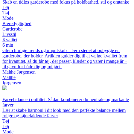
Skab en tidløs garderobe med fokus på holdbarhed, stil og omtanke
Tøj
Tøj
Mode
Bæredygtighed
Garderobe
Livsstil
Kvalitet
6 min
Glem hurtige trends og impulskøb – lær i stedet at opbygge en
garderobe, der holder. Artiklen guider dig til at vælge kvalitet frem
for kvantitet, så du får tøj, der passer, klæder og varer i mange år –
til gavn for både dig og miljøet.
Malthe Jørgensen
Malthe
Jørgensen
Farvebalance i outfittet: Sådan kombinerer du neutrale og markante
farver
Lær at skabe harmoni i dit look med den perfekte balance mellem
rolige og iøjnefaldende farver
Tøj
Tøj
Mode