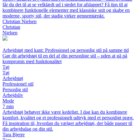
får du det til at se velklædt ud i stedet for afslappet? Få tips til at
kombinere funktionelle elementer med klassiske snit og skabe en
moderne, sporty stil, der stadig virker gennemtænkt.
Christian Nielsen
Christian
Nielsen
Arbejdstøj med kant: Professionel og personlig stil på samme tid
Gør dit arbejdstøj til en del af din personlige stil – uden at gå på
kompromis med funktionalitet
Tøj
Tøj
Arbejdstøj
Professionel stil
Personlig stil
Arbejdsliv
Mode
7 min
Arbejdstøj behøver ikke være kedeligt. I dag kan du kombinere
komfort, kvalitet og et professionelt udtryk med et personligt præg.
Få inspiration til, hvordan du vælger arbejdstøj, der både passer til
din arbejdsdag og din stil.
Tara Bjerre