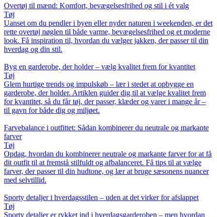
Overtøj til mænd: Komfort, bevægelsesfrihed og stil i ét valg
Tøj
Uanset om du pendler i byen eller nyder naturen i weekenden, er det
rette overtøj nøglen til både varme, bevægelsesfrihed og et moderne
look. Få inspiration til, hvordan du vælger jakken, der passer til din
hverdag og din stil.
Byg en garderobe, der holder – vælg kvalitet frem for kvantitet
Tøj
Glem hurtige trends og impulskøb – lær i stedet at opbygge en
garderobe, der holder. Artiklen guider dig til at vælge kvalitet frem
for kvantitet, så du får tøj, der passer, klæder og varer i mange år –
til gavn for både dig og miljøet.
Farvebalance i outfittet: Sådan kombinerer du neutrale og markante
farver
Tøj
Opdag, hvordan du kombinerer neutrale og markante farver for at få
dit outfit til at fremstå stilfuldt og afbalanceret. Få tips til at vælge
farver, der passer til din hudtone, og lær at bruge sæsonens nuancer
med selvtillid.
Sporty detaljer i hverdagsstilen – uden at det virker for afslappet
Tøj
Sporty detaljer er rykket ind i hverdagsgarderoben – men hvordan