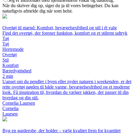
Jeg er indforstået med hjemmesidens vilkår og databrug.
Når du skriver dig op, siger du ja til vores betingelser. Du kan
naturligvis afmelde dig når som helst.
Overtøj til mænd: Komfort, bevægelsesfrihed og stil i ét valg
Find det overtøj, der forener funktion, komfort og et stilrent udtryk
Tøj
Tøj
Herremode
Overtøj
Stil
Komfort
Bæredygtighed
2 min
Uanset om du pendler i byen eller nyder naturen i weekenden, er det
rette overtøj nøglen til både varme, bevægelsesfrihed og et moderne
look. Få inspiration til, hvordan du vælger jakken, der passer til din
hverdag og din stil.
Cornelia Laursen
Cornelia
Laursen
Byg en garderobe, der holder – vælg kvalitet frem for kvantitet