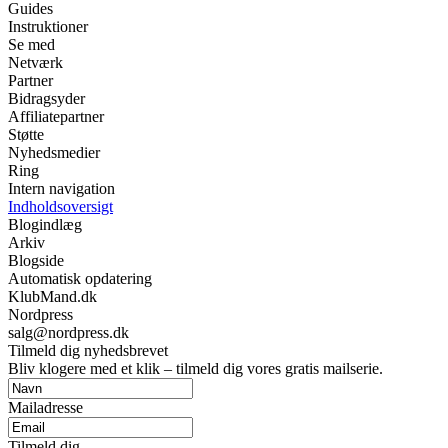
Guides
Instruktioner
Se med
Netværk
Partner
Bidragsyder
Affiliatepartner
Støtte
Nyhedsmedier
Ring
Intern navigation
Indholdsoversigt
Blogindlæg
Arkiv
Blogside
Automatisk opdatering
KlubMand.dk
Nordpress
salg@nordpress.dk
Tilmeld dig nyhedsbrevet
Bliv klogere med et klik – tilmeld dig vores gratis mailserie.
Mailadresse
Tilmeld dig