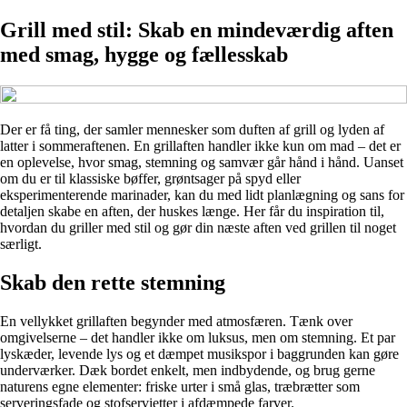
Grill med stil: Skab en mindeværdig aften
med smag, hygge og fællesskab
Der er få ting, der samler mennesker som duften af grill og lyden af
latter i sommeraftenen. En grillaften handler ikke kun om mad – det er
en oplevelse, hvor smag, stemning og samvær går hånd i hånd. Uanset
om du er til klassiske bøffer, grøntsager på spyd eller
eksperimenterende marinader, kan du med lidt planlægning og sans for
detaljen skabe en aften, der huskes længe. Her får du inspiration til,
hvordan du griller med stil og gør din næste aften ved grillen til noget
særligt.
Skab den rette stemning
En vellykket grillaften begynder med atmosfæren. Tænk over
omgivelserne – det handler ikke om luksus, men om stemning. Et par
lyskæder, levende lys og et dæmpet musikspor i baggrunden kan gøre
underværker. Dæk bordet enkelt, men indbydende, og brug gerne
naturens egne elementer: friske urter i små glas, træbrætter som
serveringsfade og stofservietter i afdæmpede farver.