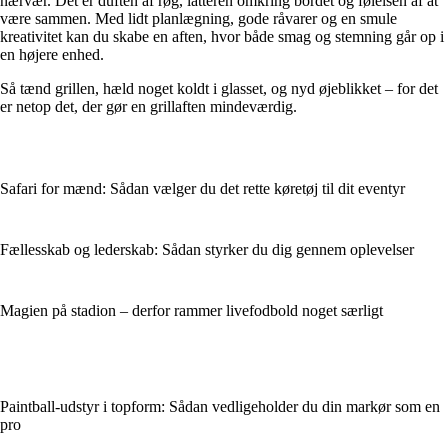
nærvær. Det er duften af røg, latteren omkring bordet og følelsen af at
være sammen. Med lidt planlægning, gode råvarer og en smule
kreativitet kan du skabe en aften, hvor både smag og stemning går op i
en højere enhed.
Så tænd grillen, hæld noget koldt i glasset, og nyd øjeblikket – for det
er netop det, der gør en grillaften mindeværdig.
Safari for mænd: Sådan vælger du det rette køretøj til dit eventyr
Fællesskab og lederskab: Sådan styrker du dig gennem oplevelser
Magien på stadion – derfor rammer livefodbold noget særligt
Paintball-udstyr i topform: Sådan vedligeholder du din markør som en
pro