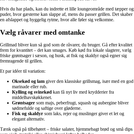
Hvis du har plads, kan du indrette et lille loungeområde med tæpper og
puder, hvor gæsterne kan slappe af, mens du passer grillen. Det skaber
en afslappet og hyggelig rytme, hvor alle føler sig velkomne.
Vælg råvarer med omtanke
Grillmad bliver kun så god som de råvarer, du bruger. Gå efter kvalitet
frem for kvantitet – det kan smages. Køb kød fra lokale slagtere, vælg
friske grøntsager i sæson, og husk, at fisk og skaldyr også egner sig
fremragende til grillen.
Et par idéer til variation:
Oksekød og lam
giver den klassiske grillsmag, især med en god
marinade eller rub.
Kylling og svinekød
kan få nyt liv med krydderier fra
middelhavskøkkenet.
Grøntsager
som majs, peberfrugt, squash og aubergine bliver
sødmefulde og saftige over gløderne.
Fisk og skaldyr
som laks, rejer og muslinger giver et let og
elegant alternativ.
Tænk også på tilbehøret – friske salater, hjemmebagt brød og små dips