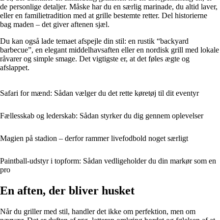
de personlige detaljer. Måske har du en særlig marinade, du altid laver,
eller en familietradition med at grille bestemte retter. Del historierne
bag maden – det giver aftenen sjæl.
Du kan også lade temaet afspejle din stil: en rustik “backyard
barbecue”, en elegant middelhavsaften eller en nordisk grill med lokale
råvarer og simple smage. Det vigtigste er, at det føles ægte og
afslappet.
Safari for mænd: Sådan vælger du det rette køretøj til dit eventyr
Fællesskab og lederskab: Sådan styrker du dig gennem oplevelser
Magien på stadion – derfor rammer livefodbold noget særligt
Paintball-udstyr i topform: Sådan vedligeholder du din markør som en
pro
En aften, der bliver husket
Når du griller med stil, handler det ikke om perfektion, men om