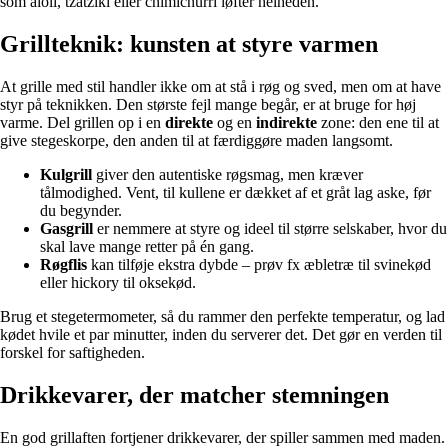
som aioli, tzatziki eller chimichurri løfter helheden.
Grillteknik: kunsten at styre varmen
At grille med stil handler ikke om at stå i røg og sved, men om at have
styr på teknikken. Den største fejl mange begår, er at bruge for høj
varme. Del grillen op i en
direkte
og en
indirekte
zone: den ene til at
give stegeskorpe, den anden til at færdiggøre maden langsomt.
Kulgrill
giver den autentiske røgsmag, men kræver
tålmodighed. Vent, til kullene er dækket af et gråt lag aske, før
du begynder.
Gasgrill
er nemmere at styre og ideel til større selskaber, hvor du
skal lave mange retter på én gang.
Røgflis
kan tilføje ekstra dybde – prøv fx æbletræ til svinekød
eller hickory til oksekød.
Brug et stegetermometer, så du rammer den perfekte temperatur, og lad
kødet hvile et par minutter, inden du serverer det. Det gør en verden til
forskel for saftigheden.
Drikkevarer, der matcher stemningen
En god grillaften fortjener drikkevarer, der spiller sammen med maden.