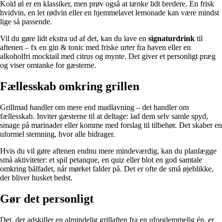
Kold øl er en klassiker, men prøv også at tænke lidt bredere. En frisk
hvidvin, en let rødvin eller en hjemmelavet lemonade kan være mindst
lige så passende.
Vil du gøre lidt ekstra ud af det, kan du lave en
signaturdrink
til
aftenen – fx en gin & tonic med friske urter fra haven eller en
alkoholfri mocktail med citrus og mynte. Det giver et personligt præg
og viser omtanke for gæsterne.
Fællesskab omkring grillen
Grillmad handler om mere end madlavning – det handler om
fællesskab. Inviter gæsterne til at deltage: lad dem selv samle spyd,
smage på marinader eller komme med forslag til tilbehør. Det skaber en
uformel stemning, hvor alle bidrager.
Hvis du vil gøre aftenen endnu mere mindeværdig, kan du planlægge
små aktiviteter: et spil petanque, en quiz eller blot en god samtale
omkring bålfadet, når mørket falder på. Det er ofte de små øjeblikke,
der bliver husket bedst.
Gør det personligt
Det, der adskiller en almindelig grillaften fra en uforglemmelig én, er