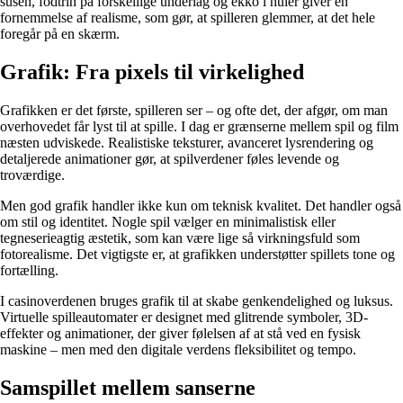
susen, fodtrin på forskellige underlag og ekko i huler giver en
fornemmelse af realisme, som gør, at spilleren glemmer, at det hele
foregår på en skærm.
Grafik: Fra pixels til virkelighed
Grafikken er det første, spilleren ser – og ofte det, der afgør, om man
overhovedet får lyst til at spille. I dag er grænserne mellem spil og film
næsten udviskede. Realistiske teksturer, avanceret lysrendering og
detaljerede animationer gør, at spilverdener føles levende og
troværdige.
Men god grafik handler ikke kun om teknisk kvalitet. Det handler også
om stil og identitet. Nogle spil vælger en minimalistisk eller
tegneserieagtig æstetik, som kan være lige så virkningsfuld som
fotorealisme. Det vigtigste er, at grafikken understøtter spillets tone og
fortælling.
I casinoverdenen bruges grafik til at skabe genkendelighed og luksus.
Virtuelle spilleautomater er designet med glitrende symboler, 3D-
effekter og animationer, der giver følelsen af at stå ved en fysisk
maskine – men med den digitale verdens fleksibilitet og tempo.
Samspillet mellem sanserne