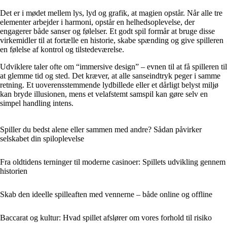
Det er i mødet mellem lys, lyd og grafik, at magien opstår. Når alle tre
elementer arbejder i harmoni, opstår en helhedsoplevelse, der
engagerer både sanser og følelser. Et godt spil formår at bruge disse
virkemidler til at fortælle en historie, skabe spænding og give spilleren
en følelse af kontrol og tilstedeværelse.
Udviklere taler ofte om “immersive design” – evnen til at få spilleren til
at glemme tid og sted. Det kræver, at alle sanseindtryk peger i samme
retning. Et uoverensstemmende lydbillede eller et dårligt belyst miljø
kan bryde illusionen, mens et velafstemt samspil kan gøre selv en
simpel handling intens.
Spiller du bedst alene eller sammen med andre? Sådan påvirker
selskabet din spiloplevelse
Fra oldtidens terninger til moderne casinoer: Spillets udvikling gennem
historien
Skab den ideelle spilleaften med vennerne – både online og offline
Baccarat og kultur: Hvad spillet afslører om vores forhold til risiko