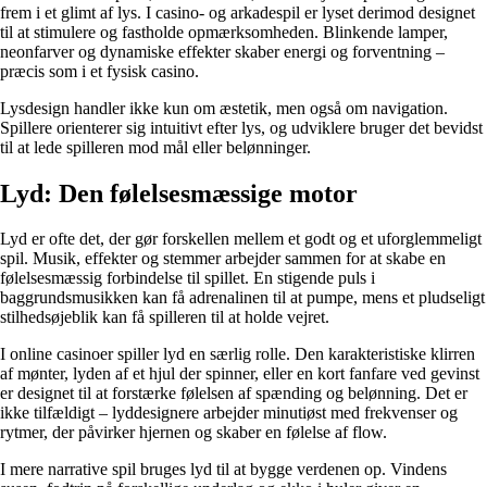
frem i et glimt af lys. I casino- og arkadespil er lyset derimod designet
til at stimulere og fastholde opmærksomheden. Blinkende lamper,
neonfarver og dynamiske effekter skaber energi og forventning –
præcis som i et fysisk casino.
Lysdesign handler ikke kun om æstetik, men også om navigation.
Spillere orienterer sig intuitivt efter lys, og udviklere bruger det bevidst
til at lede spilleren mod mål eller belønninger.
Lyd: Den følelsesmæssige motor
Lyd er ofte det, der gør forskellen mellem et godt og et uforglemmeligt
spil. Musik, effekter og stemmer arbejder sammen for at skabe en
følelsesmæssig forbindelse til spillet. En stigende puls i
baggrundsmusikken kan få adrenalinen til at pumpe, mens et pludseligt
stilhedsøjeblik kan få spilleren til at holde vejret.
I online casinoer spiller lyd en særlig rolle. Den karakteristiske klirren
af mønter, lyden af et hjul der spinner, eller en kort fanfare ved gevinst
er designet til at forstærke følelsen af spænding og belønning. Det er
ikke tilfældigt – lyddesignere arbejder minutiøst med frekvenser og
rytmer, der påvirker hjernen og skaber en følelse af flow.
I mere narrative spil bruges lyd til at bygge verdenen op. Vindens