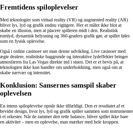
Fremtidens spiloplevelser
Med teknologier som virtual reality (VR) og augmented reality (AR)
bliver lys, lyd og grafik endnu vigtigere. Her er målet ikke blot at
skabe en illusion, men at placere spilleren midt i den. Realistisk
rumlyd, dynamisk belysning og 360-graders grafik gør, at spillet føles
som en fysisk oplevelse.
Også i online casinoer ser man denne udvikling. Live casinoer med
ægte dealere, realistiske baggrunde og interaktive lydeffekter bringer
atmosfæren fra Las Vegas direkte ind i stuen. Det er et bevis på, at
teknologien ikke kun handler om underholdning, men også om at
skabe nærvær og intensitet.
Konklusion: Sansernes samspil skaber
oplevelsen
En intens spiloplevelse opstår ikke tilfældigt. Den er resultatet af et
bevidst design, hvor lys, lyd og grafik spiller sammen som instrumenter
i et orkester. Når de rammer den rette balance, bliver spillet ikke bare
en aktivitet – men en oplevelse, man mærker med hele kroppen.