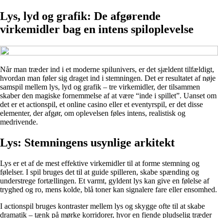
Lys, lyd og grafik: De afgørende
virkemidler bag en intens spiloplevelse
Når man træder ind i et moderne spilunivers, er det sjældent tilfældigt,
hvordan man føler sig draget ind i stemningen. Det er resultatet af nøje
samspil mellem lys, lyd og grafik – tre virkemidler, der tilsammen
skaber den magiske fornemmelse af at være “inde i spillet”. Uanset om
det er et actionspil, et online casino eller et eventyrspil, er det disse
elementer, der afgør, om oplevelsen føles intens, realistisk og
medrivende.
Lys: Stemningens usynlige arkitekt
Lys er et af de mest effektive virkemidler til at forme stemning og
følelser. I spil bruges det til at guide spilleren, skabe spænding og
understrege fortællingen. Et varmt, gyldent lys kan give en følelse af
tryghed og ro, mens kolde, blå toner kan signalere fare eller ensomhed.
I actionspil bruges kontraster mellem lys og skygge ofte til at skabe
dramatik – tænk på mørke korridorer, hvor en fjende pludselig træder